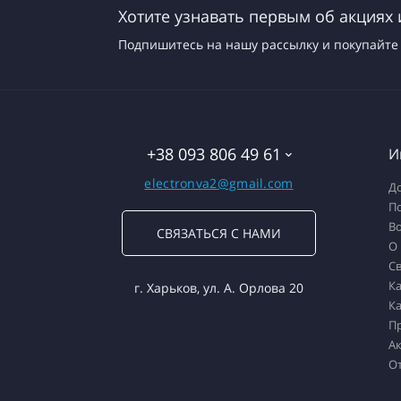
Хотите узнавать первым об акциях 
Подпишитесь на нашу рассылку и покупайте 
+38 093 806 49 61
И
electronva2@gmail.com
До
П
Во
СВЯЗАТЬСЯ С НАМИ
О
Св
Ка
г. Харьков, ул. А. Орлова 20
Ка
П
А
О