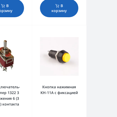
В
В
орзину
корзину
ключатель-
Кнопка нажимная
лер 1322 3
KH-11A с фиксацией
жения 6 (3
) контакта