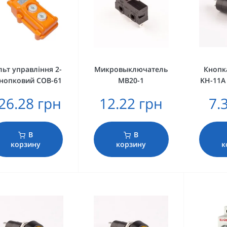
льт управління 2-
Микровыключатель
Кнопк
кнопковий COB-61
МВ20-1
KH-11A
26.28 грн
12.22 грн
7.
В
В
корзину
корзину
к