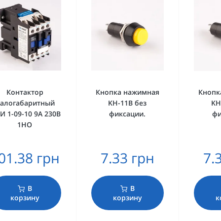
Контактор
Кнопка нажимная
Кнопк
алогабаритный
KH-11B без
KH
И 1-09-10 9А 230В
фиксации.
фи
1HO
01.38 грн
7.33 грн
7.
В
В
корзину
корзину
к