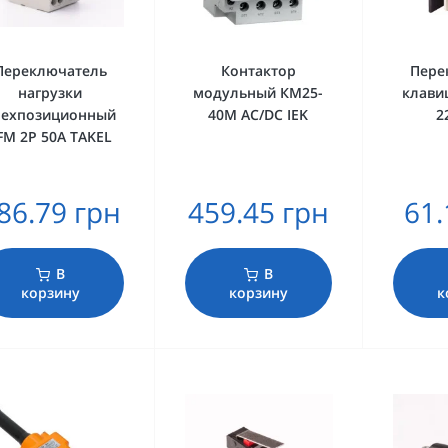
Переключатель
Контактор
Пере
нагрузки
модульный КМ25-
клави
рехпозиционный
40М AC/DC IEK
2
FM 2P 50A TAKEL
86.79 грн
459.45 грн
61.
В
В
корзину
корзину
к