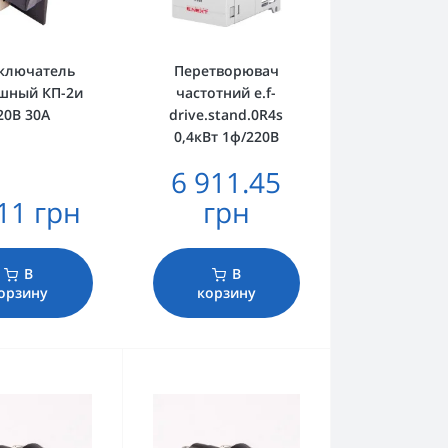
ключатель
Перетворювач
шный КП-2и
частотний e.f-
20В 30А
drive.stand.0R4s
0,4кВт 1ф/220В
6 911.45
11 грн
грн
В
В
орзину
корзину