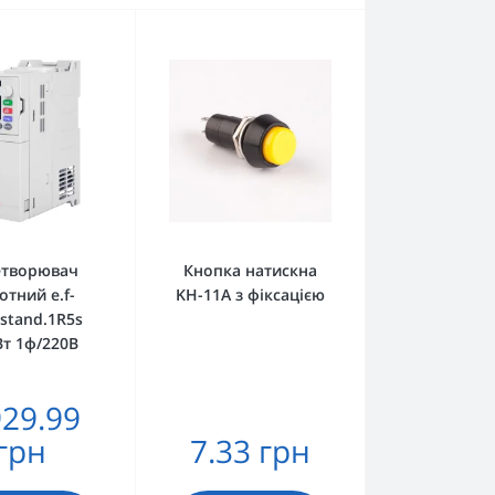
етворювач
Кнопка натискна
отний e.f-
KH-11A з фіксацією
.stand.1R5s
Вт 1ф/220В
929.99
грн
7.33 грн