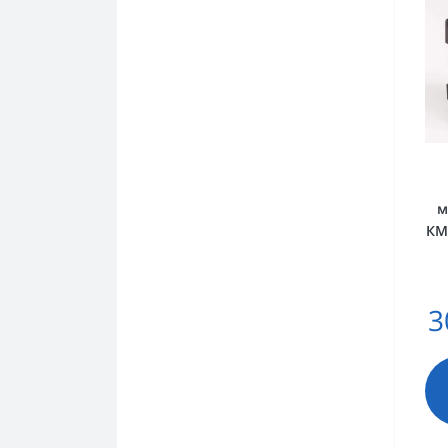
м
КМ
3