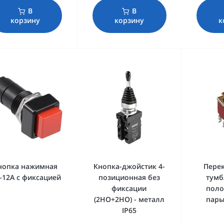
В
В
корзину
корзину
к
нопка нажимная
Кнопка-джойстик 4-
Пере
-12A с фиксацией
позиционная без
тумб
фиксации
поло
(2НО+2НО) - металл
пары
IP65