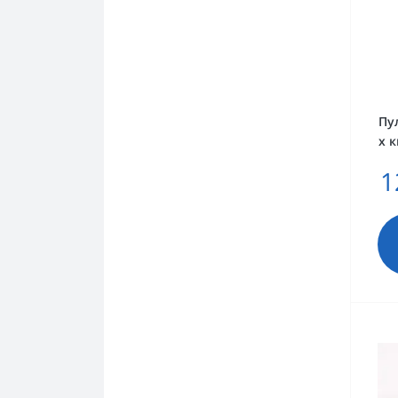
Пу
x 
1