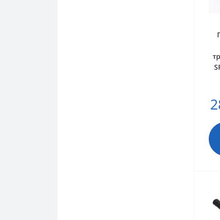
т
S
2