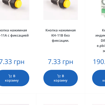
нопка нажимная
Кнопка нажимная
К
-11A с фиксацией
KH-11B без
инди
фиксации.
DI
e.pbi
з
7.33 грн
7.33 грн
190
В
В
корзину
корзину
к