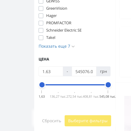
GEWISS
GreenVision
Hager
PROMFACTOR
Schneider Electric SE
Takel
Показать еще 7
ЦЕНА
-
грн
1,63
136,27 тыс.
272,54 тыс.
408,81 тыс.
545,08 тыс.
Сбросить
Выберите фильтры