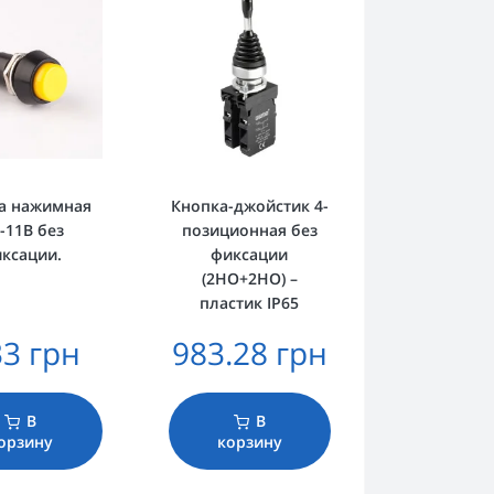
а нажимная
Кнопка-джойстик 4-
-11B без
позиционная без
ксации.
фиксации
(2НО+2НО) –
пластик IP65
33 грн
983.28 грн
В
В
орзину
корзину