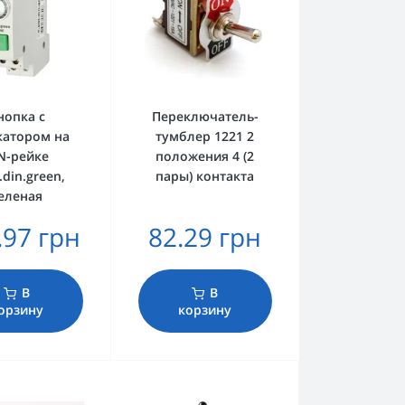
нопка с
Переключатель-
катором на
тумблер 1221 2
N-рейке
положения 4 (2
.din.green,
пары) контакта
еленая
.97 грн
82.29 грн
В
В
орзину
корзину