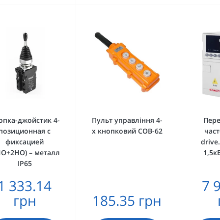
опка-джойстик 4-
Пульт управління 4-
Пер
позиционная с
x кнопковий COB-62
част
фиксацией
drive
НО+2НО) – металл
1,5к
IP65
1 333.14
7 
грн
185.35 грн