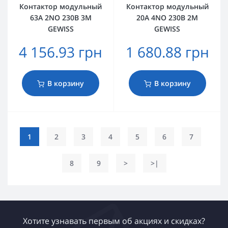
Контактор модульный
Контактор модульный
63A 2NO 230B 3M
20A 4NO 230В 2M
GEWISS
GEWISS
4 156.93 грн
1 680.88 грн
В корзину
В корзину
1
2
3
4
5
6
7
8
9
>
>|
Хотите узнавать первым об акциях и скидках?