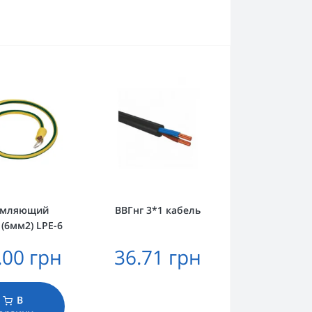
емляющий
ВВГнг 3*1 кабель
 (6мм2) LPE-6
.00 грн
36.71 грн
В