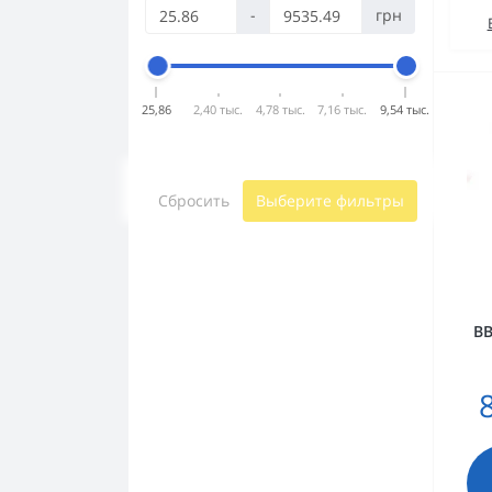
-
грн
25,86
2,40 тыс.
4,78 тыс.
7,16 тыс.
9,54 тыс.
Сбросить
Выберите фильтры
ВВ