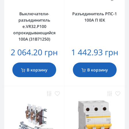
Выключатели-
Разъединитель РПС-1
разъединитель
100А П IEK
e.VR32.P100
опрокидывающийся
100А (31В71250)
2 064.20 грн
1 442.93 грн
В корзину
В корзину