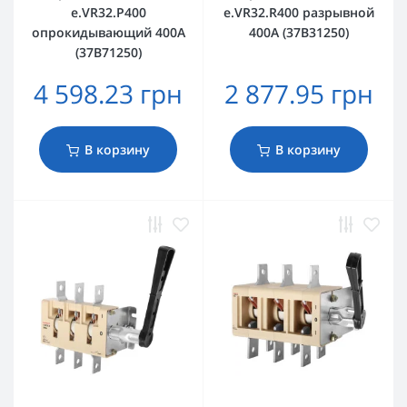
e.VR32.P400
e.VR32.R400 разрывной
опрокидывающий 400А
400А (37В31250)
(37В71250)
4 598.23 грн
2 877.95 грн
В корзину
В корзину