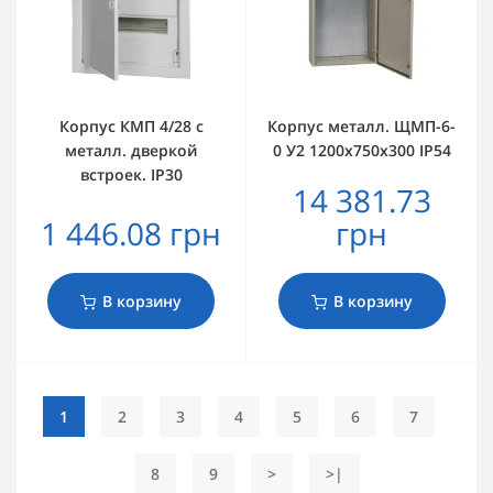
Корпус КМП 4/28 с
Корпус металл. ЩМП-6-
металл. дверкой
0 У2 1200х750х300 IP54
встроек. IP30
14 381.73
1 446.08 грн
грн
В корзину
В корзину
1
2
3
4
5
6
7
8
9
>
>|