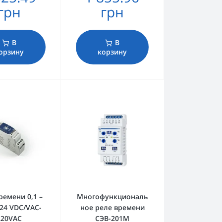
грн
грн
В
В
орзину
корзину
ремени 0,1 –
Многофункциональ
 24 VDC/VAC-
ное реле времени
220VAC
СЭВ-201M