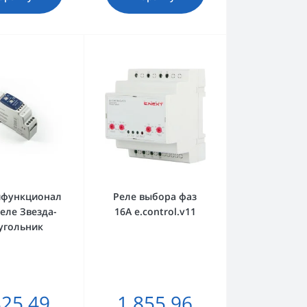
ифункционал
Реле выбора фаз
еле Звезда-
16А e.control.v11
угольник
325.49
1 855.96