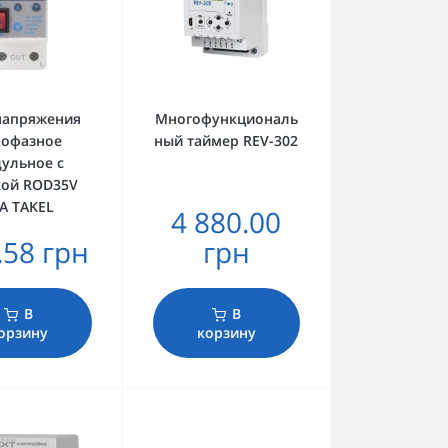
напряжения
Многофункциональ
нофазное
ный таймер REV-302
ульное с
кой ROD35V
А TAKEL
4 880.00
.58 грн
грн
В
В
орзину
корзину