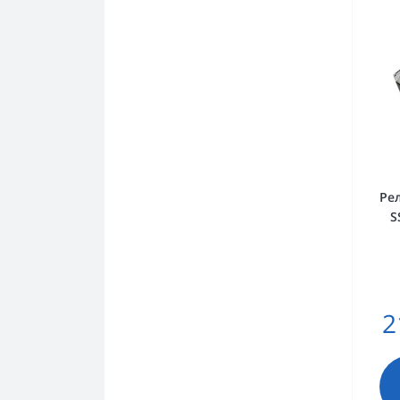
Ре
S
2