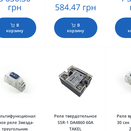
грн
584.47 грн
В
В
корзину
корзину
к
льтифункционал
Реле твердотельное
Реле в
ное реле Звезда-
SSR-1 DA4860 60А
30 сек
треугольник
TAKEL