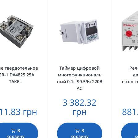
ле твердотельное
Таймер цифровой
Рел
SR-1 DA4825 25А
многофункциональ
дв
TAKEL
ный 0.1с-99.59ч 220В
e.contr
AC
3 382.32
11.83 грн
грн
881
В
В
корзину
корзину
к