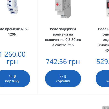
ле времени REV-
Реле задержки
Реле 
120N
времени на
од
включение 0,3-30сек
мод
e.control.t15
кноп
40
1 260.00
грн
742.56 грн
529
В
В
корзину
корзину
к