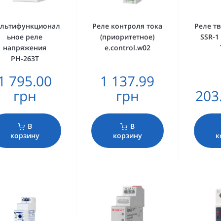
льтифункционал
Реле контроля тока
Реле т
ьное реле
(приоритетное)
SSR-1
напряжения
e.control.w02
РН-263Т
1 795.00
1 137.99
грн
грн
203
В
В
корзину
корзину
к