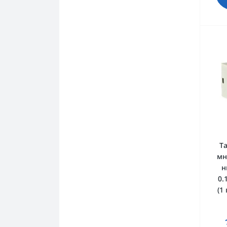
Т
мн
н
0.
(1