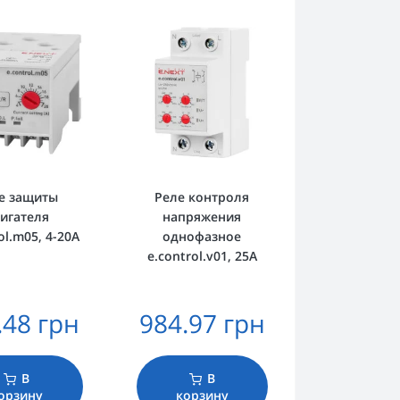
е защиты
Реле контроля
игателя
напряжения
ol.m05, 4-20А
однофазное
e.control.v01, 25А
.48 грн
984.97 грн
В
В
орзину
корзину