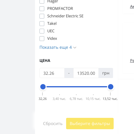
Hager
А
PROMFACTOR
Schneider Electric SE
Takel
UEC
Videx
Показать еще 4
ЦЕНА
Р
-
грн
32,26
3,40 тыс.
6,78 тыс.
10,15 тыс.
13,52 тыс.
Сбросить
Выберите фильтры