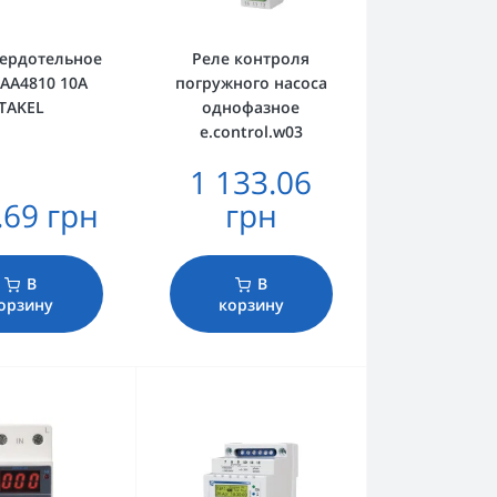
вердотельное
Реле контроля
 АA4810 10А
погружного насоса
TAKEL
однофазное
e.control.w03
1 133.06
.69 грн
грн
В
В
орзину
корзину