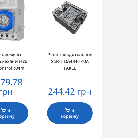
е времени
Реле твердотельное
омеханическ
SSR-1 DA4840 40А
control.t04m
TAKEL
079.78
грн
244.42 грн
В
В
орзину
корзину