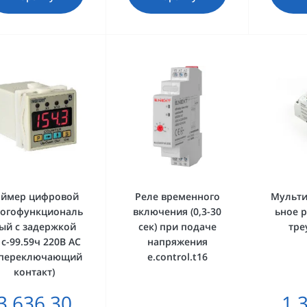
аймер цифровой
Реле временного
Мульт
огофункциональ
включения (0,3-30
ьное р
ый с задержкой
сек) при подаче
тре
1с-99.59ч 220В AC
напряжения
 переключающий
e.control.t16
контакт)
3 636.30
1 