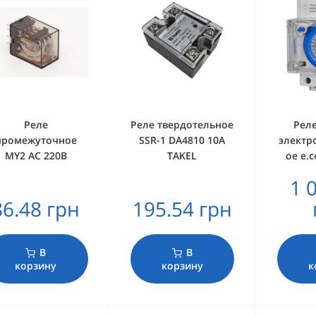
Реле
Реле твердотельное
Рел
промежуточное
SSR-1 DA4810 10А
электр
МY2 AC 220В
TAKEL
ое e.
1 
86.48 грн
195.54 грн
В
В
корзину
корзину
к