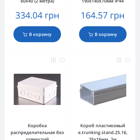
60х40 (2 метра)
190х140х70мм IP44
334.04 грн
164.57 грн
В корзину
В корзину
Коробка
Короб пластиковый
распределительная без
e.trunking.stand.25.16,
отверстий
25х16мм, 2м