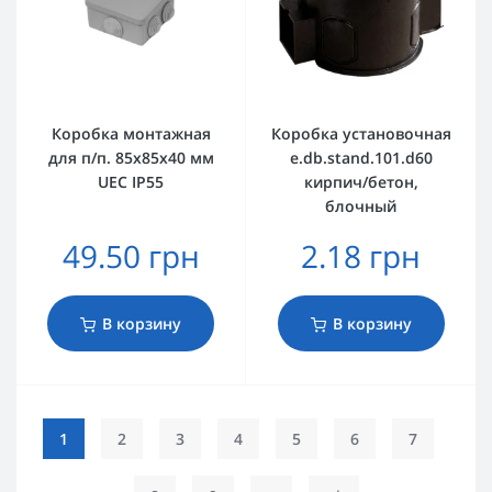
Коробка монтажная
Коробка установочная
для п/п. 85х85х40 мм
e.db.stand.101.d60
UEC IP55
кирпич/бетон,
блочный
49.50 грн
2.18 грн
В корзину
В корзину
1
2
3
4
5
6
7