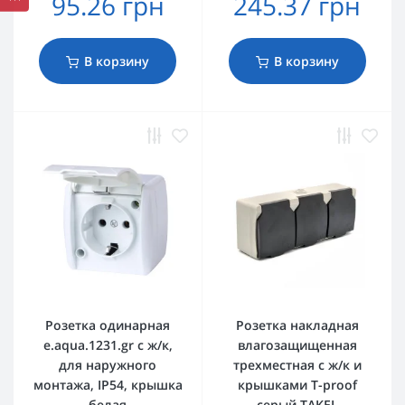
95.26 грн
245.37 грн
В корзину
В корзину
Розетка одинарная
Розетка накладная
e.aqua.1231.gr с ж/к,
влагозащищенная
для наружного
трехместная с ж/к и
монтажа, IP54, крышка
крышками T-proof
белая
серый TAKEL