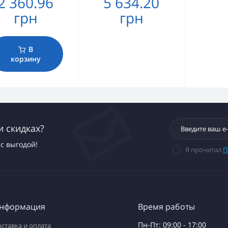
2 360.96
5 634.20
грн
грн
В
корзину
и скидках?
с выгодой!
Я прочитал
П
нформация
Время работы
Пн-Пт: 09:00 - 17:00
ставка и оплата