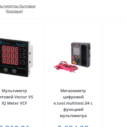
ьтиметры бытовые
(базовые)
Мультиметр
Мегаомметр
товой Vector VS
цифровой
IQ Meter VCF
e.tool.multitest.04 с
функцией
мультиметра