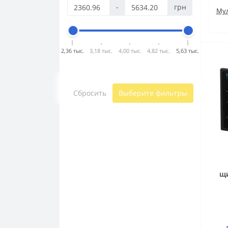
-
грн
Мул
2,36 тыс.
3,18 тыс.
4,00 тыс.
4,82 тыс.
5,63 тыс.
Сбросить
Выберите фильтры
щи