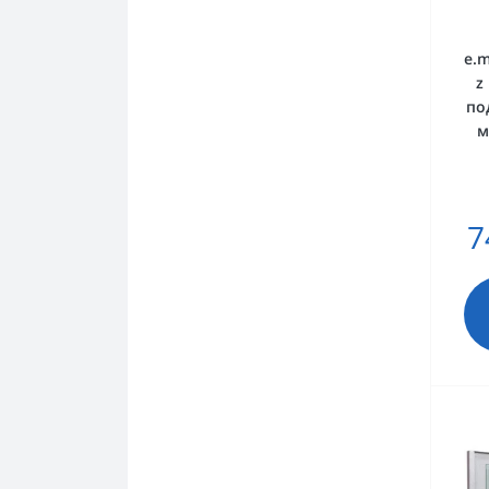
e.m
z
по
м
7