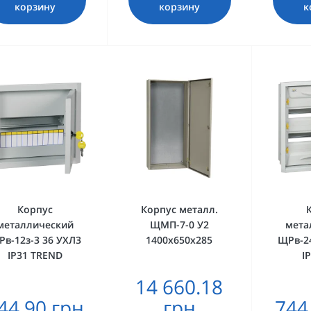
корзину
корзину
к
Корпус
Корпус металл.
металлический
ЩМП-7-0 У2
мета
в-12з-3 36 УХЛ3
1400х650х285
ЩРв-24
IP31 TREND
I
14 660.18
44.90 грн
грн
744