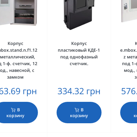
Корпус
Корпус
box.stand.n.f1.12
пластиковый КДЕ-1
e.mbox.
z металлический,
под однофазный
z мет
 1-ф. счетчик, 12
счетчик.
под 1-
од., навесной, с
мод.,
замком
63.69 грн
334.32 грн
576
В
В
корзину
корзину
к