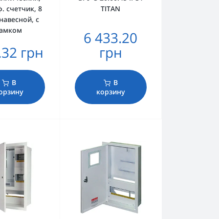
ф. счетчик, 8
TITAN
 навесной, с
замком
6 433.20
.32 грн
грн
В
В
орзину
корзину