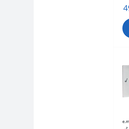
4
e.m
.