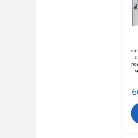
e.m
.
под
м
6