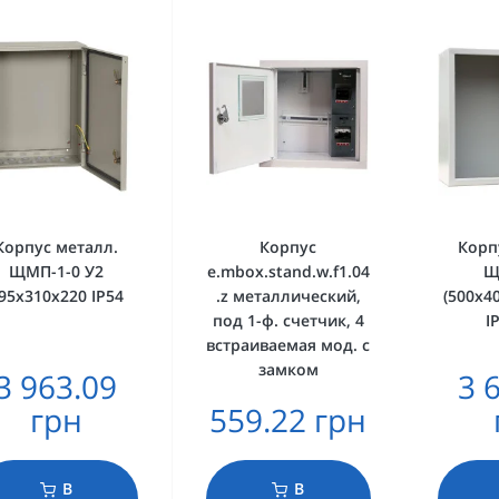
Корпус металл.
Корпус
Корп
ЩМП-1-0 У2
e.mbox.stand.w.f1.04
Щ
95х310х220 IP54
.z металлический,
(500х4
под 1-ф. счетчик, 4
I
встраиваемая мод. с
замком
3 963.09
3 
грн
559.22 грн
В
В