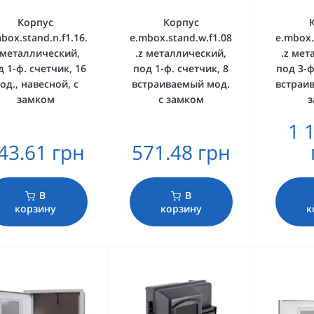
Корпус
Корпус
box.stand.n.f1.16.
e.mbox.stand.w.f1.08
e.mbox.
 металлический,
.z металлический,
.z мет
д 1-ф. счетчик, 16
под 1-ф. счетчик, 8
под 3-ф
од., навесной, с
встраиваемый мод.
встраив
замком
с замком
1 
43.61 грн
571.48 грн
В
В
корзину
корзину
к