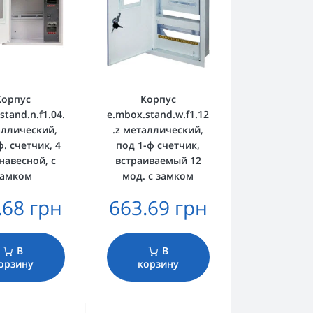
Корпус
Корпус
stand.n.f1.04.
e.mbox.stand.w.f1.12
аллический,
.z металлический,
ф. счетчик, 4
под 1-ф счетчик,
 навесной, с
встраиваемый 12
замком
мод. с замком
.68 грн
663.69 грн
В
В
орзину
корзину