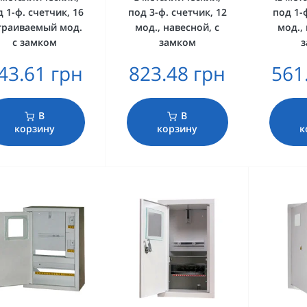
 1-ф. счетчик, 16
под 3-ф. счетчик, 12
под 1-
траиваемый мод.
мод., навесной, с
мод.,
с замком
замком
43.61 грн
823.48 грн
561
В
В
корзину
корзину
к