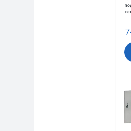
под
вс
7