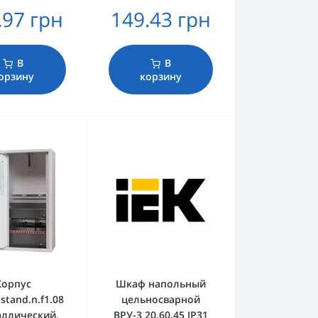
.97 грн
149.43 грн
В
В
орзину
корзину
Корпус
Шкаф напольный
stand.n.f1.08
цельносварной
аллический,
ВРУ-3 20.60.45 IP31