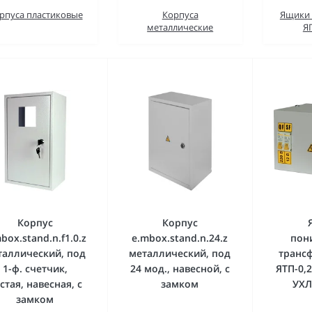
рпуса пластиковые
Корпуса
Ящики 
металлические
Я
Корпус
Корпус
box.stand.n.f1.0.z
e.mbox.stand.n.24.z
пон
таллический, под
металлический, под
транс
1-ф. счетчик,
24 мод., навесной, с
ЯТП-0,2
стая, навесная, с
замком
УХЛ
замком