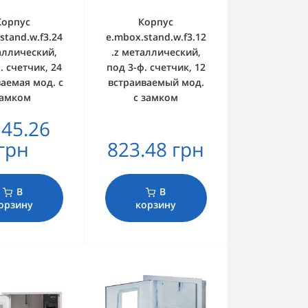
Корпус
Корпус
stand.w.f3.24
e.mbox.stand.w.f3.12
аллический,
.z металлический,
. счетчик, 24
под 3-ф. счетчик, 12
аемая мод. с
встраиваемый мод.
замком
с замком
145.26
грн
823.48 грн
В
В
орзину
корзину