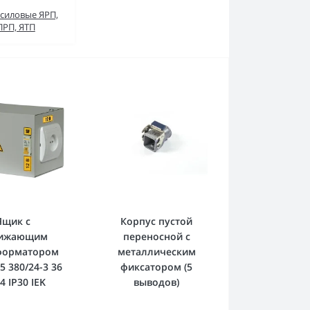
силовые ЯРП,
ПРП, ЯТП
Ящик с
Корпус пустой
ижающим
переносной с
форматором
металлическим
5 380/24-3 36
фиксатором (5
4 IP30 IEK
выводов)