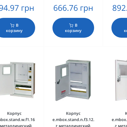
94.97 грн
666.76 грн
892
В
В
корзину
корзину
к
Корпус
Корпус
box.stand.w.f1.16
e.mbox.stand.n.f3.12.
e.mbox.
z металлический,
z металлический,
.z мет