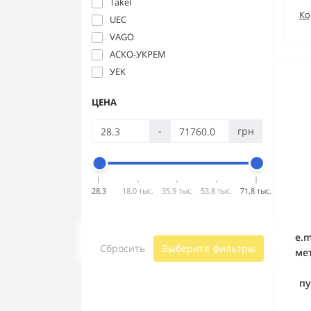
Takel
Ко
UEC
VAGO
АСКО-УКРЕМ
УЕК
ЦЕНА
-
грн
28,3
18,0 тыс.
35,9 тыс.
53,8 тыс.
71,8 тыс.
e.m
Сбросить
Выберите фильтры
ме
пу