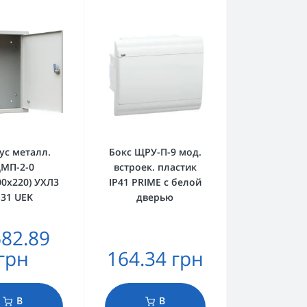
ус металл.
Бокс ЩРУ-П-9 мод.
МП-2-0
встроек. пластик
00х220) УХЛ3
IP41 PRIME с белой
P31 UEK
дверью
682.89
грн
164.34 грн
В
В