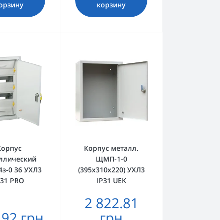
орзину
корзину
Корпус
Корпус металл.
ллический
ЩМП-1-0
з-0 36 УХЛ3
(395х310х220) УХЛ3
P31 PRO
IP31 UEK
2 822.81
.92 грн
грн