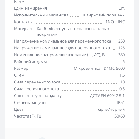
R, мм
Един. измирения
шт.
Исполнительный механизм
штирьовий поршень
Контакты
1NO +1NC
Матеріал
Карболіт, латунь нікельована, сталь з
покриттям
Напряжение номинальное для переменного тока
250
Напряжение номинальное для постоянного тока
125
Номинальное напряжение изоляции (Ui, AC), В
380
Рабочий ход, мм
5
Размер
Мікровимикач D4MC-5000
С, мм
1.6
Сила переменного тока
10
Сила постоянного тока
0.5
Соответствует стандарту
ДСТУ EN 60947-5-1
Степень защиты
IP54
Цвет
сірий/чорний
Частота (F), Гц
50/60