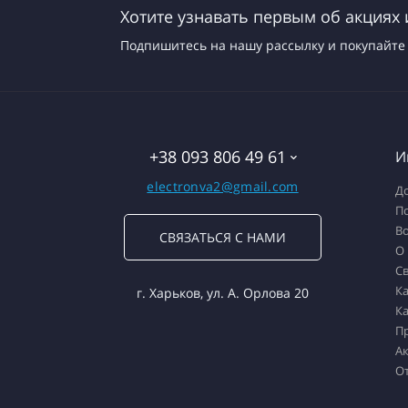
Хотите узнавать первым об акциях 
Подпишитесь на нашу рассылку и покупайте 
+38 093 806 49 61
И
electronva2@gmail.com
До
П
Во
СВЯЗАТЬСЯ С НАМИ
О
Св
Ка
г. Харьков, ул. А. Орлова 20
Ка
П
А
О