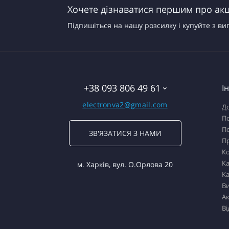
Хочете дізнаватися першим про акці
Підпишіться на нашу розсилку і купуйте з ви
+38 093 806 49 61
І
electronva2@gmail.com
До
По
По
ЗВ'ЯЗАТИСЯ З НАМИ
П
К
Ка
м. Харків, вул. О.Орлова 20
Ка
В
Ак
Ві