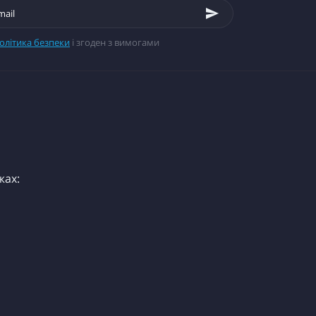
олітика безпеки
і згоден з вимогами
жах: