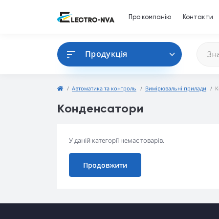
Про компанію
Контакти
Продукція
Автоматика та контроль
Вимірювальні прилади
К
Конденсатори
У даній категорії немає товарів.
Продовжити