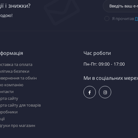
ї і знижки?
годою!
Я прочитав
П
нформація
Час роботи
Пн-Пт: 09:00 - 17:00
ставка та оплата
літика безпеки
Ми в соціальних мере
вернення та обмін
ро компанію
онтакти
рта сайту
рта сайту для товарів
иробники
ції
дгуки про магазин