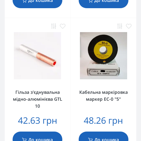
До кошика
До кошика
Гільза з'єднувальна
Кабельна маркіровка
мідно-алюмінієва GTL
маркер EC-0 "5"
10
42.63 грн
48.26 грн
До кошика
До кошика