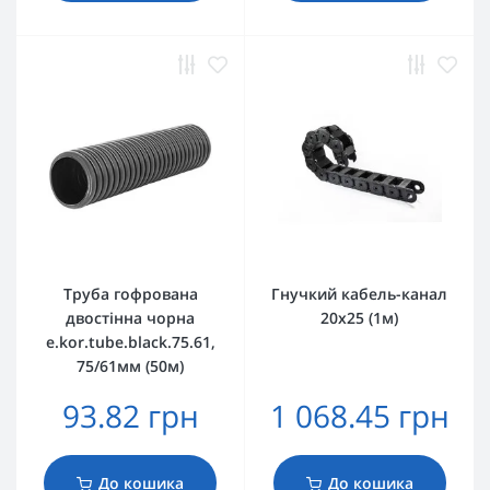
Труба гофрована
Гнучкий кабель-канал
двостінна чорна
20х25 (1м)
e.kor.tube.black.75.61,
75/61мм (50м)
93.82 грн
1 068.45 грн
До кошика
До кошика