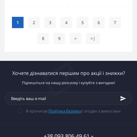
1
2
3
4
5
6
7
8
9
>
>|
Хочете дізнаватися першим про акції і знижки?
Підпишіться на нашу розсилку і купуйте з вигодою!
Я прочитав
Політика безпеки
і згоден з вимогами
+38 093 806 49 61