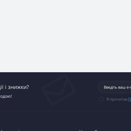
ї і знижки?
годою!
Я прочитав
П