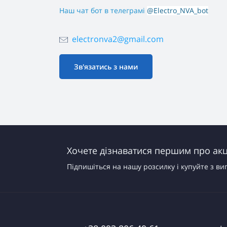
Наш чат бот в телеграмі
@Electro_NVA_bot
electronva2@gmail.com
Зв'язатись з нами
Хочете дізнаватися першим про акці
Підпишіться на нашу розсилку і купуйте з ви