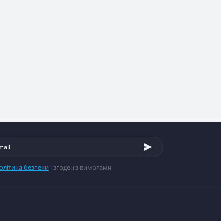
олітика безпеки
і згоден з вимогами