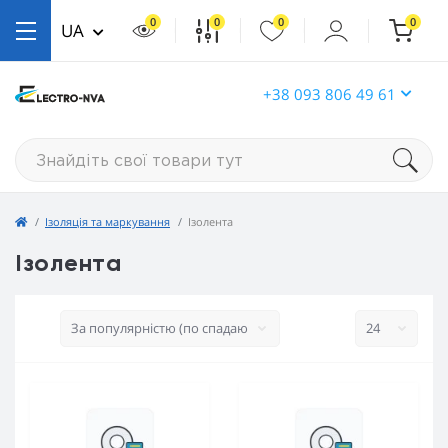
0
0
0
0
UA
+38 093 806 49 61
Ізоляція та маркування
Ізолента
Ізолента