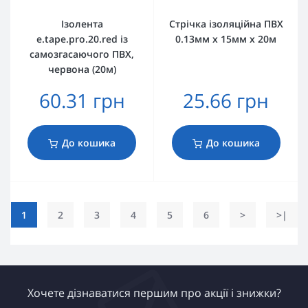
Ізолента
Стрічка ізоляційна ПВХ
e.tape.pro.20.red із
0.13мм х 15мм х 20м
самозгасаючого ПВХ,
червона (20м)
60.31 грн
25.66 грн
До кошика
До кошика
1
2
3
4
5
6
>
>|
Хочете дізнаватися першим про акції і знижки?