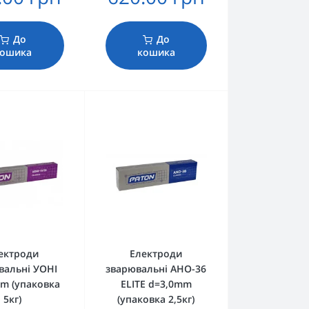
До
До
кошика
кошика
ектроди
Електроди
вальні УОНІ
зварювальні АНО-36
m (упаковка
ELITE d=3,0mm
5кг)
(упаковка 2,5кг)