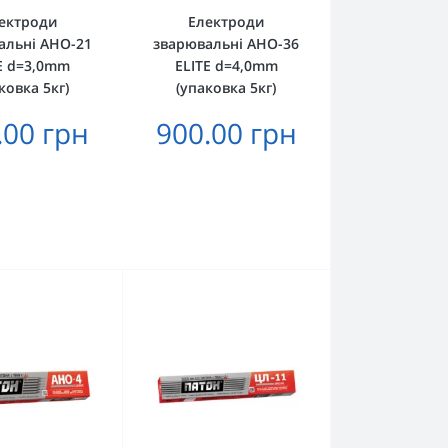
ектроди
Електроди
альні АНО-21
зварювальні АНО-36
E d=3,0mm
ELITE d=4,0mm
ковка 5кг)
(упаковка 5кг)
.00 грн
900.00 грн