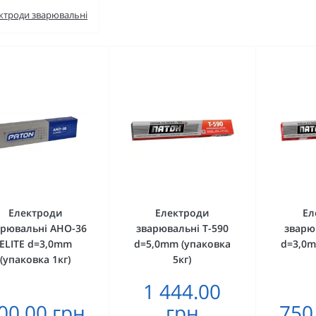
ктроди зварювальні
Електроди
Електроди
Ел
арювальні АНО-36
зварювальні Т-590
зварю
ELITE d=3,0mm
d=5,0mm (упаковка
d=3,0m
(упаковка 1кг)
5кг)
1 444.00
00.00 грн
грн
750