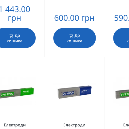
1 443.00
грн
600.00 грн
590
До
До
кошика
кошика
к
Електроди
Електроди
Ел