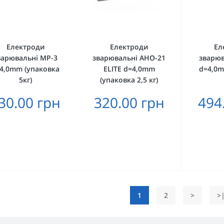
Електроди
Електроди
Ел
варювальні MP-3
зварювальні АНО-21
зварюв
4,0mm (упаковка
ELITE d=4,0mm
d=4,0m
5кг)
(упаковка 2,5 кг)
30.00 грн
320.00 грн
494
1
2
>
>