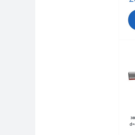
зв
d=