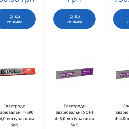
До
До
кошика
кошика
Електроди
Електроди
Ел
арювальні Т-590
зварювальні УОНІ
зварю
4,0mm (упаковка
d=3,0mm (упаковка
d=4,0m
5кг)
5кг)