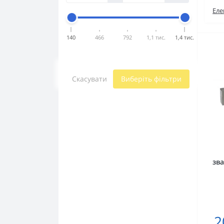
Еле
140
466
792
1,1 тис.
1,4 тис.
Скасувати
Виберіть фільтри
зв
2