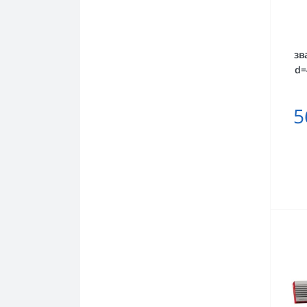
зв
d=
5