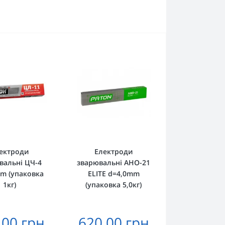
ектроди
Електроди
вальні ЦЧ-4
зварювальні АНО-21
m (упаковка
ELITE d=4,0mm
1кг)
(упаковка 5,0кг)
.00 грн
620.00 грн