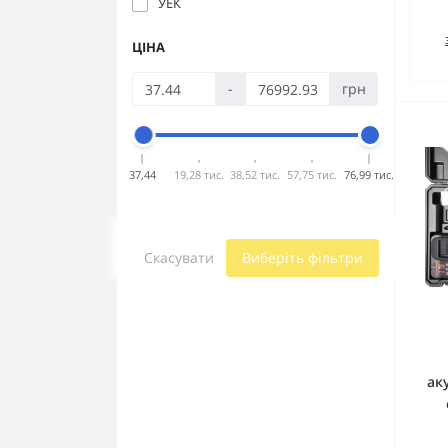
УЕК
ЦІНА
-
грн
37,44
19,28 тис.
38,52 тис.
57,75 тис.
76,99 тис.
Скасувати
Виберіть фільтри
ак