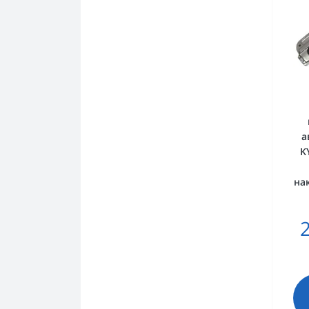
а
K
нак