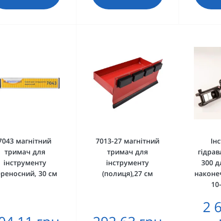
7043 магнітний
7013-27 магнітний
Ін
тримач для
тримач для
гідрав
інструменту
інструменту
300 д
реносний, 30 см
(полиця),27 см
наконеч
10
2 