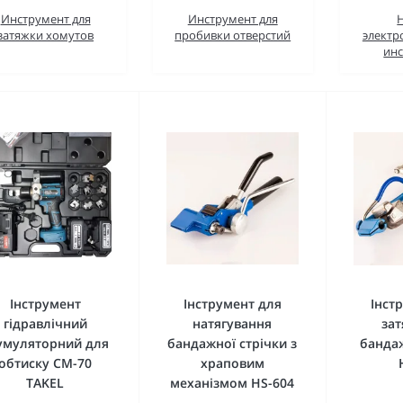
Инструмент для
Инструмент для
затяжки хомутов
пробивки отверстий
электр
ин
Інструмент
Інструмент для
Інст
гідравлічний
натягування
зат
умуляторний для
бандажної стрічки з
бандаж
обтиску CM-70
храповим
TAKEL
механізмом HS-604