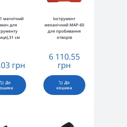
1 магнітний
Інструмент
имач для
механічний MAP-60
трументу
для пробивання
иця),31 см
отворів
6 110.55
.03 грн
грн
До
До
ошика
кошика