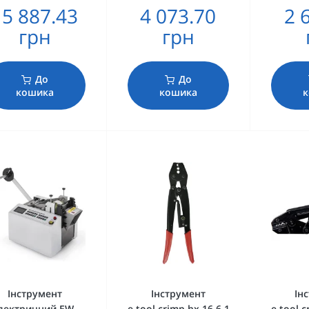
15 887.43
4 073.70
2 
грн
грн
До
До
кошика
кошика
Інструмент
Інструмент
Ін
лектричний EW-
e.tool.crimp.hx.16.6.1
e.tool.c