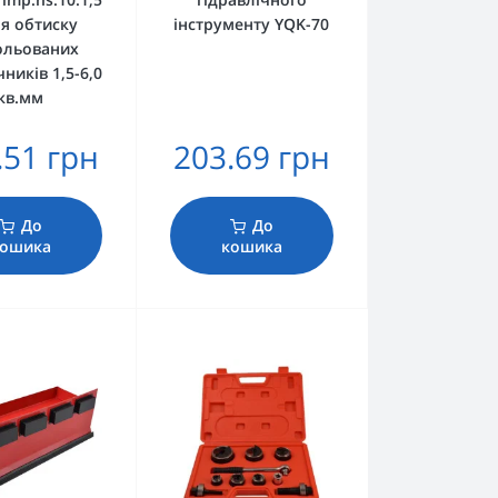
ля обтиску
інструменту YQK-70
ольованих
ників 1,5-6,0
кв.мм
.51 грн
203.69 грн
До
До
ошика
кошика