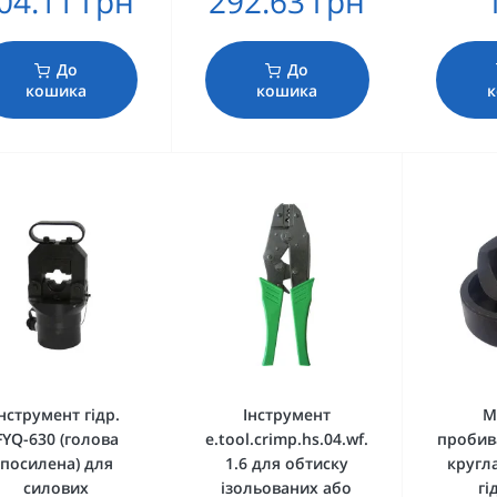
04.11 грн
292.63 грн
До
До
кошика
кошика
к
Інструмент гідр.
Інструмент
М
FYQ-630 (голова
e.tool.crimp.hs.04.wf.
пробив
посилена) для
1.6 для обтиску
кругл
силових
ізольованих або
гі