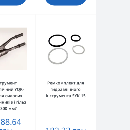
струмент
Ремкомплект для
лічний YQK-
гидравлічного
ля силових
інструмента SYK-15
ників і гільз
-300 мм?
688.64