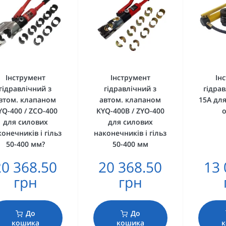
Інструмент
Інструмент
Ін
гідравлічний з
гідравлічний з
гідра
втом. клапаном
автом. клапаном
15А дл
YQ-400 / ZCO-400
KYQ-400B / ZYO-400
о
для силових
для силових
онечників і гільз
наконечників і гільз
50-400 мм?
50-400 мм
20 368.50
20 368.50
13 
грн
грн
До
До
кошика
кошика