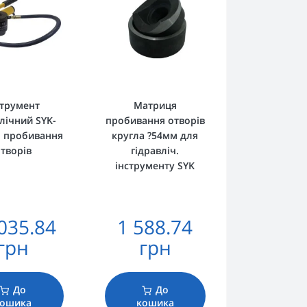
струмент
Матриця
влічний SYK-
пробивання отворів
я пробивання
кругла ?54мм для
творів
гідравліч.
інструменту SYK
035.84
1 588.74
грн
грн
До
До
кошика
кошика