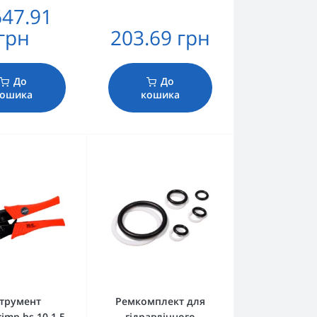
647.91
грн
203.69 грн
До
До
кошика
кошика
струмент
Ремкомплект для
rimp.hs.10.1,5
гідравлічного