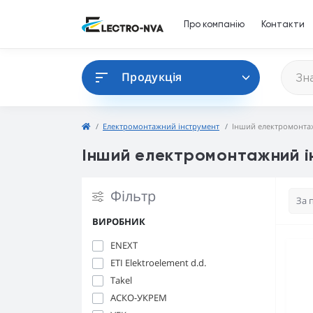
Про компанію
Контакти
Продукція
Електромонтажний інструмент
Інший електромонта
Інший електромонтажний і
Фільтр
ВИРОБНИК
ENEXT
ETI Elektroelement d.d.
Takel
АСКО-УКРЕМ