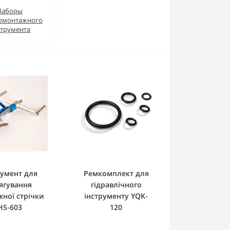
Наборы
омонтажного
струмента
румент для
Ремкомплект для
ягування
гідравлічного
ної стрічки
інструменту YQK-
HS-603
120