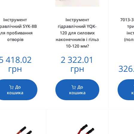
Інструмент
Інструмент
7013-3
дравлічний SYK-8B
гідравлічний YQK-
тр
для пробивання
120 для силових
інс
отворів
наконечників і гільз
(пол
10-120 мм?
5 418.02
2 322.01
грн
грн
326
До
До
кошика
кошика
к