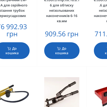
1A для серійного
6 для обтиску
.6 д
різання трубок
неізольованих
неіз
ермоусадкових
наконечників 6-16
наконеч
кв.мм
76 992.93
грн
909.56 грн
711
До
До
кошика
кошика
к