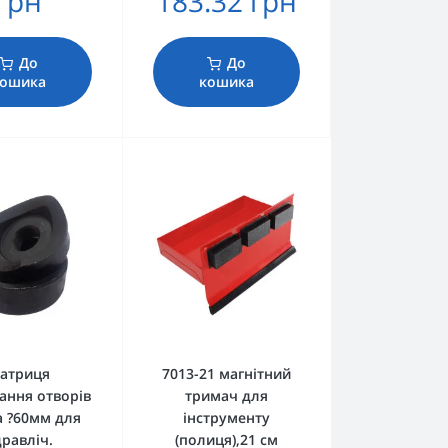
грн
183.32 грн
До
До
ошика
кошика
атриця
7013-21 магнітний
ання отворів
тримач для
а ?60мм для
інструменту
дравліч.
(полиця),21 см