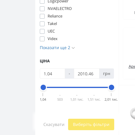
Logicpower
NVAELECTRO
Reliance
Takel
UEC
Videx
Показати ще 2
ЦІНА
Ар
-
грн
1,04
503
1,01 тис.
1,51 тис.
2,01 тис.
Скасувати
Виберіть фільтри