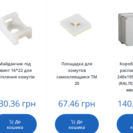
Майданчик під
Площадка для
Короб
гвинт 16*22 для
хомутов
распа
іплення хомутів
самоклеящаяся TM
240х19
20
(RAL70
вво
30.36 грн
67.46 грн
140
До
До
кошика
кошика
к