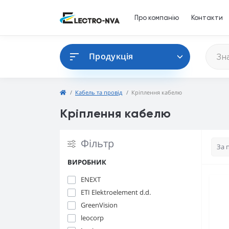
Про компанію
Контакти
Продукція
Кабель та провід
Кріплення кабелю
Кріплення кабелю
Фільтр
ВИРОБНИК
ENEXT
ETI Elektroelement d.d.
GreenVision
leocorp