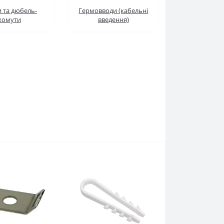
 та дюбель-
Гермовводи (кабельні
хомути
введення)