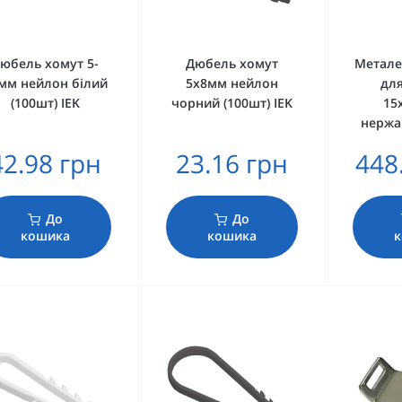
юбель хомут 5-
Дюбель хомут
Метале
мм нейлон білий
5х8мм нейлон
для
(100шт) IEK
чорний (100шт) IEK
15
нержав
42.98 грн
23.16 грн
448
До
До
кошика
кошика