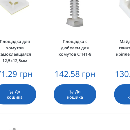
Площадка для
Площадка c
Майд
хомутов
дюбелем для
гвинт
самоклеящаяся
хомутов CTH1-8
кріпле
12,5х12,5мм
71.29 грн
142.58 грн
130
До
До
кошика
кошика
к