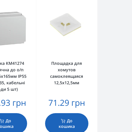
ка КМ41274
Площадка для
ячна до о/п
хомутов
5х165мм IP55
самоклеящаяся
35, кабельні
12,5х12,5мм
ди 5 шт)
.93 грн
71.29 грн
До
До
ошика
кошика