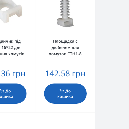
анчик під
Площадка c
 16*22 для
дюбелем для
ння хомутів
хомутов CTH1-8
.36 грн
142.58 грн
До
До
ошика
кошика