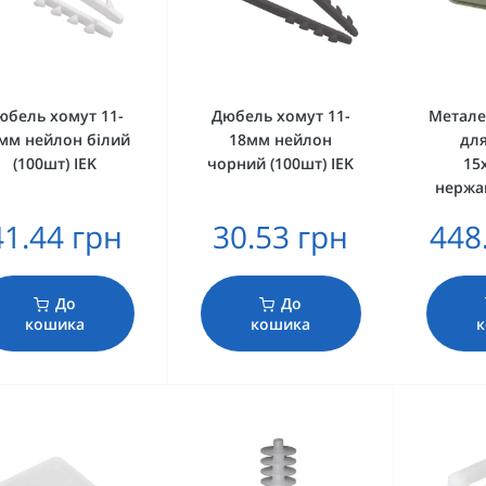
юбель хомут 11-
Дюбель хомут 11-
Метале
мм нейлон білий
18мм нейлон
для
(100шт) IEK
чорний (100шт) IEK
15
нержав
41.44 грн
30.53 грн
448
До
До
кошика
кошика
к