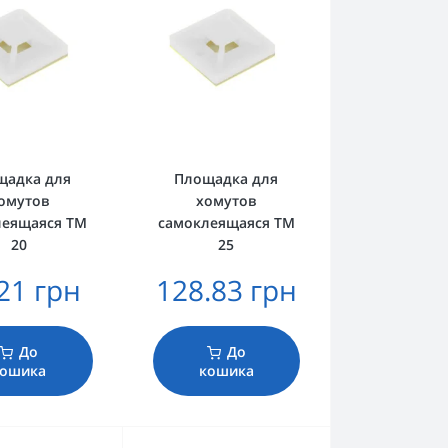
щадка для
Площадка для
омутов
хомутов
леящаяся TM
самоклеящаяся TM
20
25
21 грн
128.83 грн
До
До
кошика
кошика