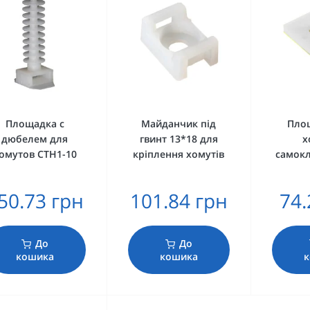
Площадка c
Майданчик під
Пло
дюбелем для
гвинт 13*18 для
х
омутов CTH1-10
кріплення хомутів
самок
50.73 грн
101.84 грн
74.
До
До
кошика
кошика