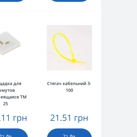
щадка для
Стягач кабельний 3-
омутов
100
леящаяся TM
25
.11 грн
21.51 грн
До
До