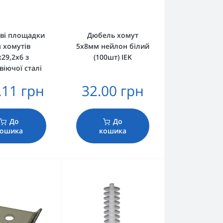
ві площадки
Дюбель хомут
 хомутів
5х8мм нейлон білий
х29,2х6 з
(100шт) IEK
іючої сталі
.11 грн
32.00 грн
До
До
кошика
кошика