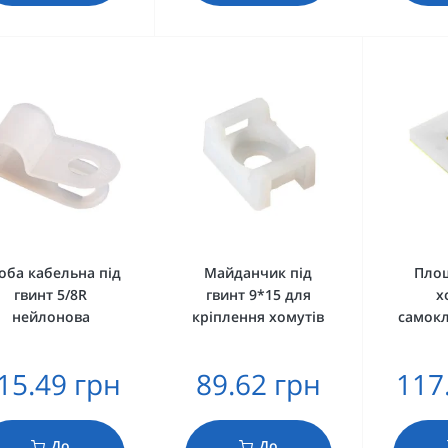
оба кабельна під
Майданчик під
Пло
гвинт 5/8R
гвинт 9*15 для
х
нейлонова
кріплення хомутів
самок
15.49 грн
89.62 грн
117
До
До