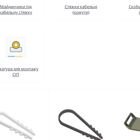
Майданчики під
Стяжки кабельні
Скоби
кабельну стяжку
(хомути)
матура для монтажу
СІП