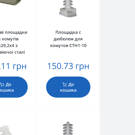
ві площадки
Площадка c
 хомутів
дюбелем для
х29,2х4 з
хомутов CTH1-10
іючої сталі
.11 грн
150.73 грн
До
До
ошика
кошика