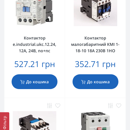
Контактор
Контактор
e.industrial.ukc.12.24,
малогабаритний КМІ 1-
12А, 24В, no+nc
18-10 18А 230В 1HO
527.21 грн
352.71 грн
До кошика
До кошика
Фільтр