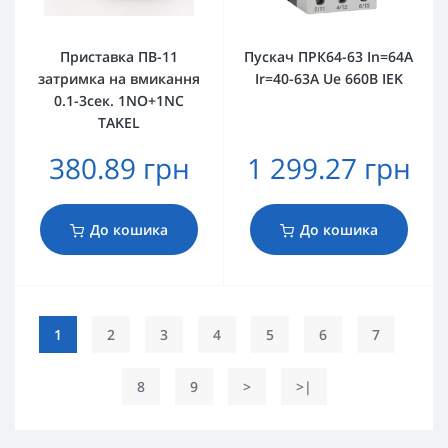
Приставка ПВ-11
Пускач ПРК64-63 In=64A
затримка на вмикання
Ir=40-63A Ue 660В IEK
0.1-3сек. 1NO+1NC
TAKEL
380.89 грн
1 299.27 грн
До кошика
До кошика
1
2
3
4
5
6
7
8
9
>
>|