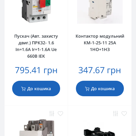
Пускач (Авт. захисту
Контактор модульний
двиг.) ПРК32- 1.6
КМ-1-25-11 25А
In=1.6A Ir=1-1.6A Ue
1НО+1НЗ
660B IEK
795.41 грн
347.67 грн
До кошика
До кошика