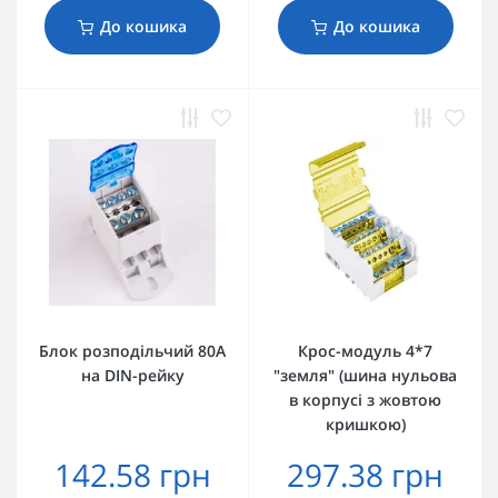
До кошика
До кошика
Блок розподільчий 80А
Крос-модуль 4*7
на DIN-рейку
"земля" (шина нульова
в корпусі з жовтою
кришкою)
142.58 грн
297.38 грн