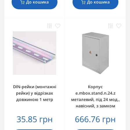
До кошика
До кошика
DIN-рейки (монтажні
Корпус
рейки) у відрізках
e.mbox.stand.n.24.z
довжиною 1 метр
металевий, під 24 мод.,
навісний, з замком
35.85 грн
666.76 грн