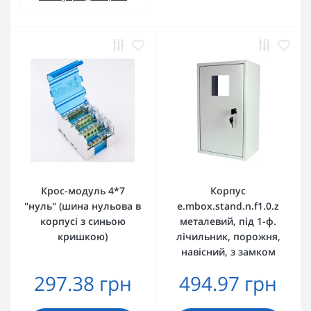
Крос-модуль 4*7
Корпус
"нуль" (шина нульова в
e.mbox.stand.n.f1.0.z
корпусі з синьою
металевий, під 1-ф.
кришкою)
лічильник, порожня,
навісний, з замком
297.38 грн
494.97 грн