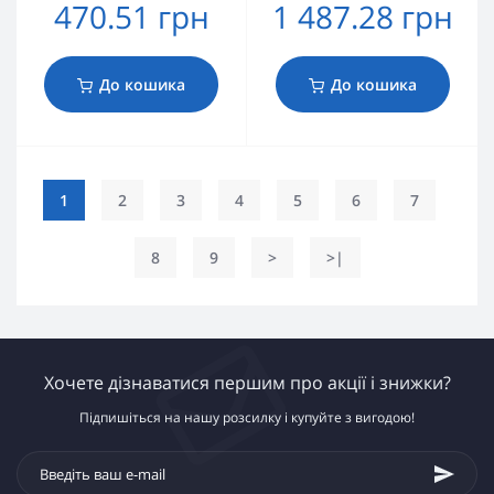
470.51 грн
1 487.28 грн
До кошика
До кошика
1
2
3
4
5
6
7
8
9
>
>|
Хочете дізнаватися першим про акції і знижки?
Підпишіться на нашу розсилку і купуйте з вигодою!