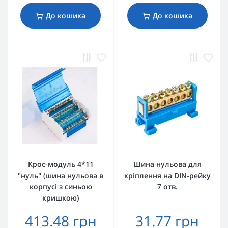
До кошика
До кошика
Крос-модуль 4*11
Шина нульова для
"нуль" (шина нульова в
кріплення на DIN-рейку
корпусі з синьою
7 отв.
кришкою)
413.48 грн
31.77 грн