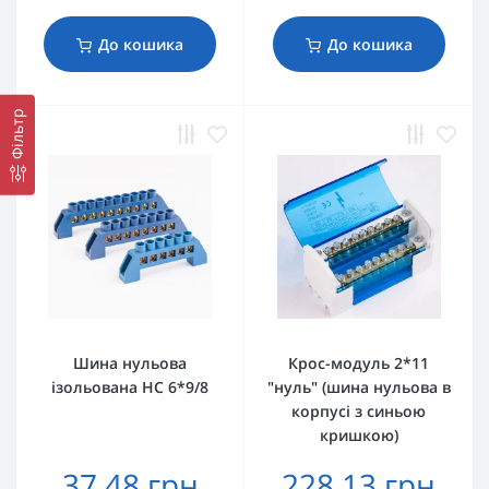
До кошика
До кошика
Фільтр
Шина нульова
Крос-модуль 2*11
ізольована HC 6*9/8
"нуль" (шина нульова в
корпусі з синьою
кришкою)
37.48 грн
228.13 грн