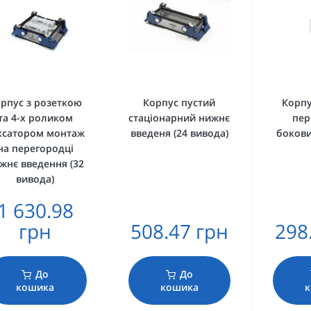
рпус з розеткою
Корпус пустий
Корпу
та 4-х роликом
стаціонарний нижнє
пер
ксатором монтаж
введеня (24 вивода)
бокови
на перегородці
жнє введення (32
вивода)
1 630.98
грн
508.47 грн
298
До
До
кошика
кошика
к