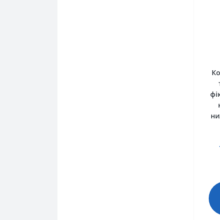
Ко
фі
ни