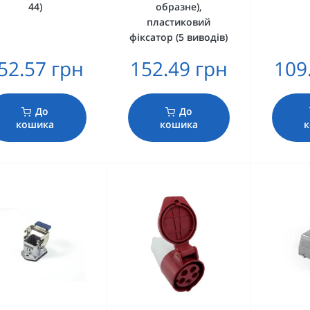
44)
образне),
пластиковий
фіксатор (5 виводів)
52.57 грн
152.49 грн
109
До
До
кошика
кошика
к