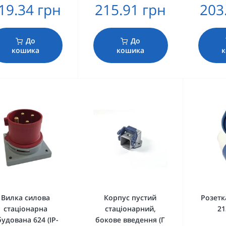
19.34 грн
215.91 грн
203
До
До
кошика
кошика
к
Вилка силова
Корпус пустий
Розетк
стаціонарна
стаціонарний,
21
будована 624 (IP-
бокове введення (Г