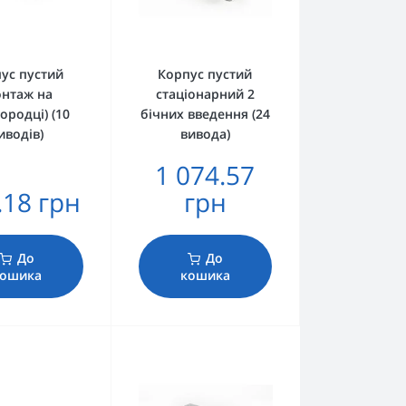
ус пустий
Корпус пустий
онтаж на
стаціонарний 2
ородці) (10
бічних введення (24
иводів)
вивода)
1 074.57
.18 грн
грн
До
До
ошика
кошика