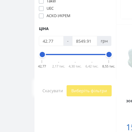
Takel
UEC
АСКО-УКРЕМ
ЦІНА
-
грн
42,77
2,17 тис.
4,30 тис.
6,42 тис.
8,55 тис.
Скасувати
Виберіть фільтри
зо
1