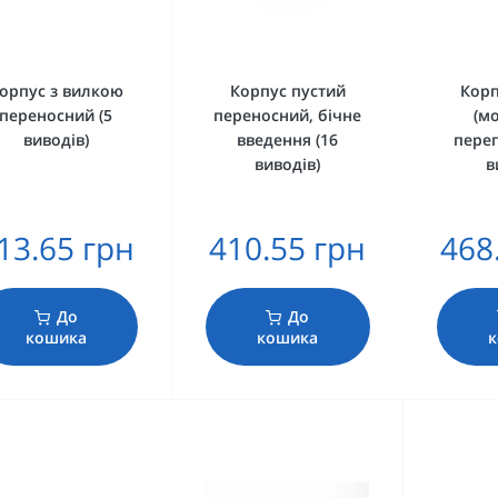
орпус з вилкою
Корпус пустий
Корп
переносний (5
переносний, бічне
(м
виводів)
введення (16
перег
виводів)
в
13.65 грн
410.55 грн
468
До
До
кошика
кошика
к