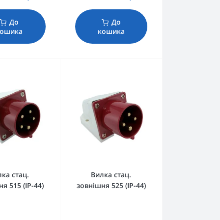
До
До
кошика
кошика
ка стац.
Вилка стац.
я 515 (IP-44)
зовнішня 525 (IP-44)