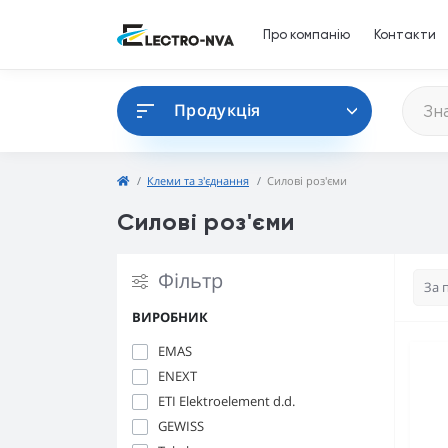
Про компанію
Контакти
Продукція
Клеми та з'єднання
Силові роз'єми
Силові роз'єми
Фільтр
ВИРОБНИК
EMAS
ENEXT
ETI Elektroelement d.d.
GEWISS