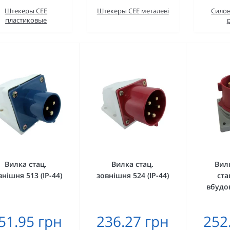
Штекеры CEE
Штекеры CEE металеві
Силов
пластиковые
Вилка стац.
Вилка стац.
Вил
внішня 513 (IP-44)
зовнішня 524 (IP-44)
ста
вбудов
51.95 грн
236.27 грн
252