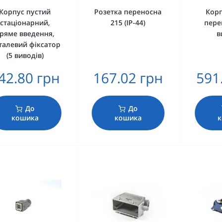
Корпус пустий
Розетка переносна
Корп
стаціонарний,
215 (IP-44)
пере
ряме введення,
в
талевий фіксатор
(5 виводів)
42.80 грн
167.02 грн
591
До
До
кошика
кошика