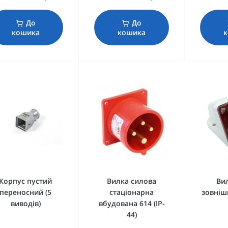
До
До
кошика
кошика
Корпус пустий
Вилка силова
Вил
переносний (5
стаціонарна
зовнішн
виводів)
вбудована 614 (IP-
44)