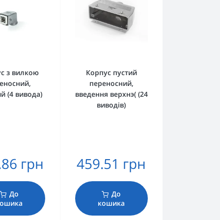
с з вилкою
Корпус пустий
еносний,
переносний,
й (4 вивода)
введення верхнэ( (24
виводів)
.86 грн
459.51 грн
До
До
ошика
кошика