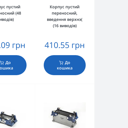
ус пустий
Корпус пустий
носний (48
переносний,
иводів)
введення верхнэ(
(16 виводів)
.09 грн
410.55 грн
До
До
кошика
кошика