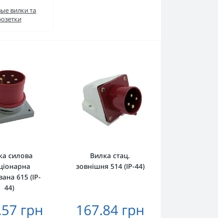
ые вилки та
розетки
ка силова
Вилка стац.
ціонарна
зовнішня 514 (IP-44)
ана 615 (IP-
44)
.57 грн
167.84 грн