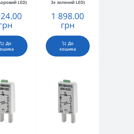
ьоровий LED)
3х зелений LED)
924.00
1 898.00
грн
грн
До
До
ошика
кошика