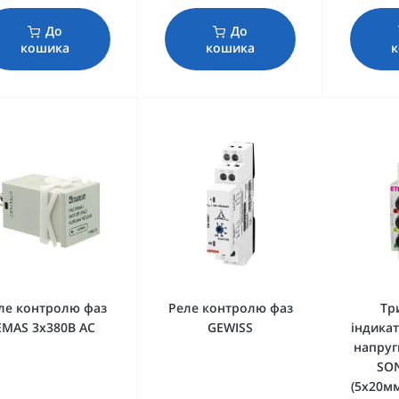
До
До
кошика
кошика
ле контролю фаз
Реле контролю фаз
Тр
EMAS 3х380В AC
GEWISS
індикат
напруг
SO
(5x20мм