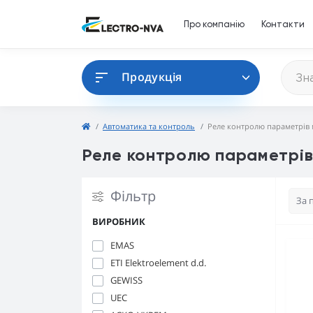
Про компанію
Контакти
Продукція
Автоматика та контроль
Реле контролю параметрів 
Реле контролю параметрів
Фільтр
ВИРОБНИК
EMAS
ETI Elektroelement d.d.
GEWISS
UEC