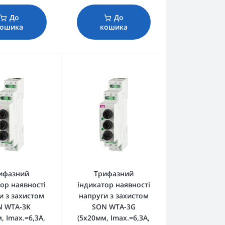
До
До
кошика
кошика
ифазний
Трифазний
ор наявності
індикатор наявності
и з захистом
напруги з захистом
N WTA-3K
SON WTA-3G
, Imax.=6,3А,
(5x20мм, Imax.=6,3А,