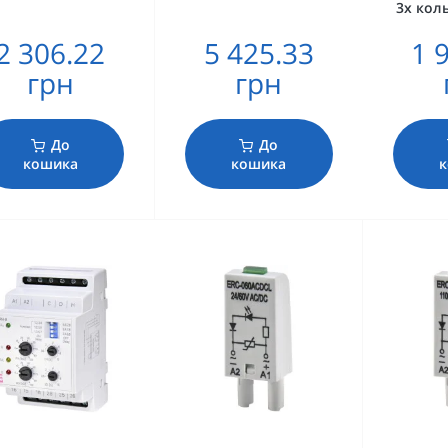
3х кол
2 306.22
5 425.33
1 
грн
грн
До
До
кошика
кошика
к