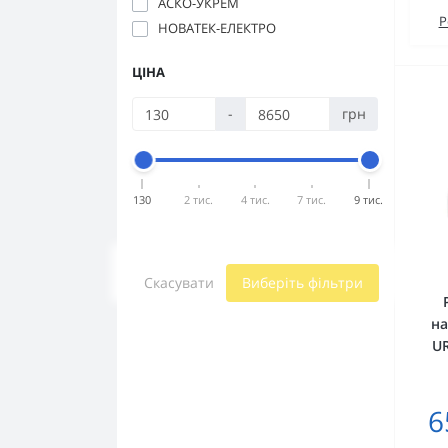
АСКО-УКРЕМ
Р
НОВАТЕК-ЕЛЕКТРО
ЦІНА
-
грн
130
2 тис.
4 тис.
7 тис.
9 тис.
Скасувати
Виберіть фільтри
на
UR
6