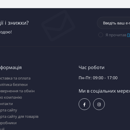
ї і знижки?
годою!
Я прочитав
П
нформація
Час роботи
Пн-Пт: 09:00 - 17:00
ставка та оплата
літика безпеки
Ми в соціальних мере
вернення та обмін
ро компанію
онтакти
рта сайту
рта сайту для товарів
иробники
ції