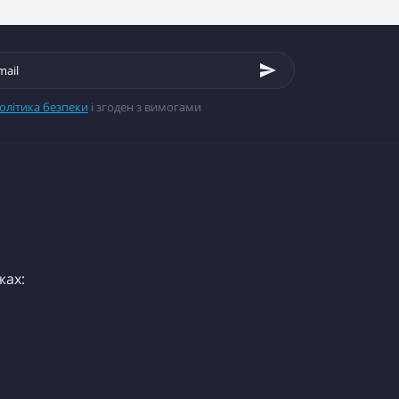
олітика безпеки
і згоден з вимогами
жах: