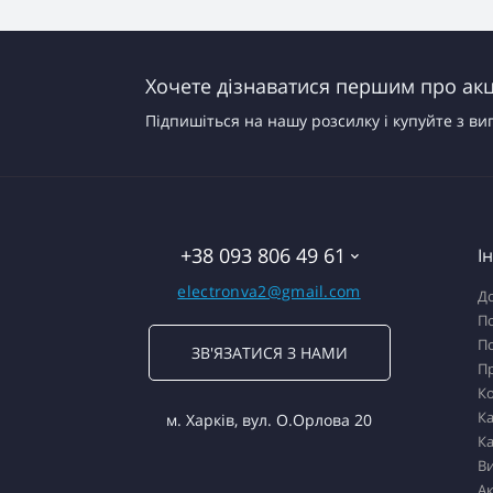
Хочете дізнаватися першим про акці
Підпишіться на нашу розсилку і купуйте з ви
+38 093 806 49 61
І
electronva2@gmail.com
До
По
По
ЗВ'ЯЗАТИСЯ З НАМИ
П
К
Ка
м. Харків, вул. О.Орлова 20
Ка
В
Ак