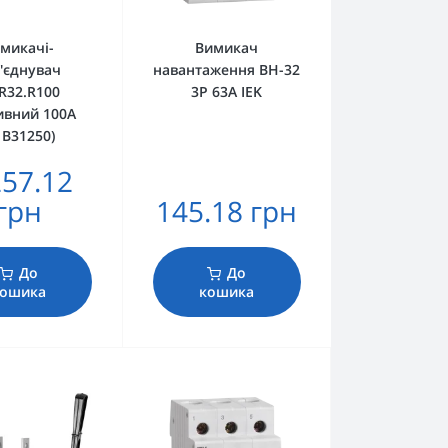
микачі-
Вимикач
'єднувач
навантаження ВН-32
R32.R100
3Р 63А IEK
ивний 100А
1В31250)
257.12
грн
145.18 грн
До
До
ошика
кошика