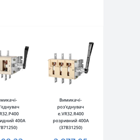
микачі-
Вимикачі-
'єднувач
роз'єднувач
R32.P400
e.VR32.R400
идний 400А
розривний 400А
7В71250)
(37В31250)