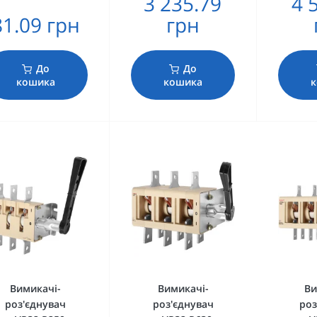
3 235.79
4 
81.09 грн
грн
До
До
кошика
кошика
Вимикачі-
Вимикачі-
Ви
роз'єднувач
роз'єднувач
роз