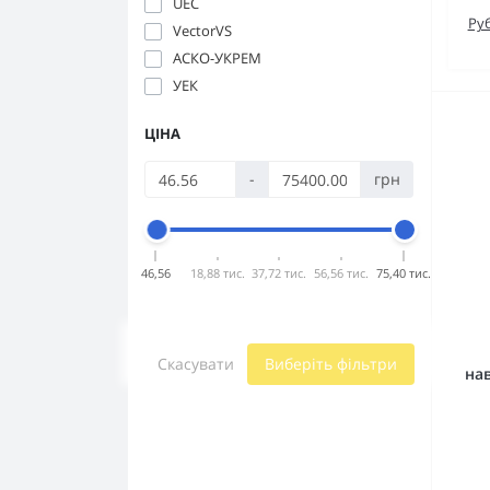
UEC
Ру
VectorVS
АСКО-УКРЕМ
УЕК
ЦІНА
-
грн
46,56
18,88 тис.
37,72 тис.
56,56 тис.
75,40 тис.
Скасувати
Виберіть фільтри
на