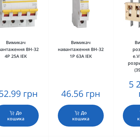
Вимикач
Вимикач
Ви
вантаження ВН-32
навантаження ВН-32
роз
4Р 25А IEK
1Р 63А IEK
e.V
розр
(3
5 
52.99 грн
46.56 грн
До
До
кошика
кошика