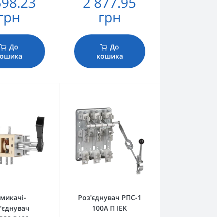
598.23
2 877.95
грн
грн
До
До
кошика
кошика
микачі-
Роз'єднувач РПС-1
'єднувач
100А П IEK