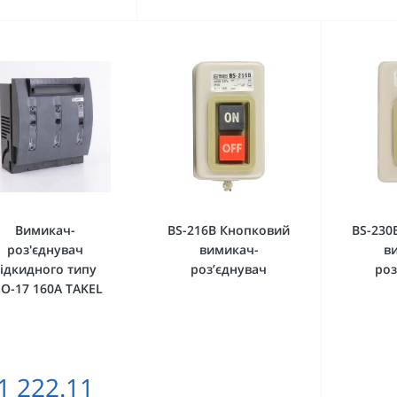
Вимикач-
BS-216B Кнопковий
BS-230
роз'єднувач
вимикач-
в
ідкидного типу
роз’єднувач
роз
SO-17 160A TAKEL
1 222.11