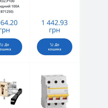
R32.P100
идний 100А
1В71250)
064.20
1 442.93
грн
грн
До
До
ошика
кошика