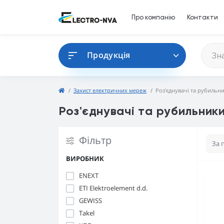
Про компанію
Контакти
Продукція
Захист електричних мереж
Роз'єднувачі та рубильн
Роз'єднувачі та рубильник
Фільтр
ВИРОБНИК
ENEXT
ETI Elektroelement d.d.
GEWISS
Takel