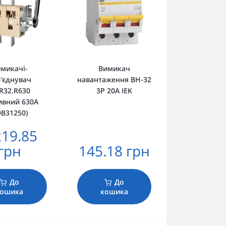
микачі-
Вимикач
'єднувач
навантаження ВН-32
R32.R630
3Р 20А IEK
ивний 630А
9В31250)
219.85
грн
145.18 грн
До
До
кошика
кошика