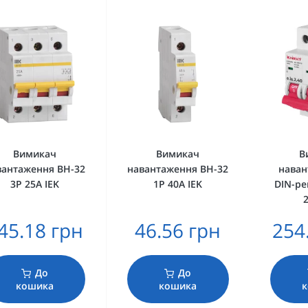
Вимикач
Вимикач
В
вантаження ВН-32
навантаження ВН-32
наван
3Р 25А IEK
1Р 40А IEK
DIN-рей
45.18 грн
46.56 грн
254
До
До
кошика
кошика
к