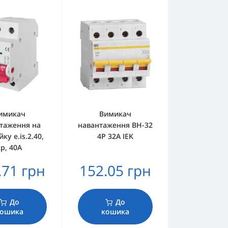
имикач
Вимикач
таження на
навантаження ВН-32
ку e.is.2.40,
4Р 32А IEK
2р, 40А
.71 грн
152.05 грн
До
До
ошика
кошика