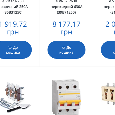
e.VR32.R250
e.VR32.P630
e.V
розривний 250А
перекидний 630А
перек
(35В31250)
(39В71250)
(3
1 919.72
8 177.17
2 
грн
грн
До
До
кошика
кошика
к