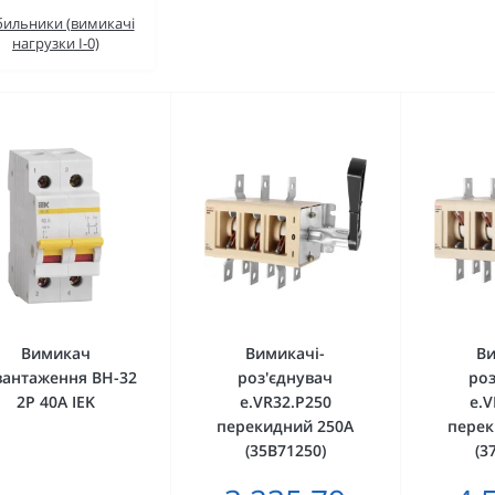
бильники (вимикачі
нагрузки I-0)
Вимикач
Вимикачі-
Ви
вантаження ВН-32
роз'єднувач
роз
2Р 40А IEK
e.VR32.P250
e.V
перекидний 250А
перек
(35В71250)
(3