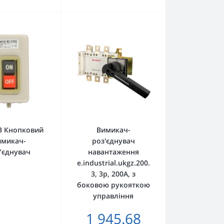
B Кнопковий
Вимикач-
имикач-
роз'єднувач
’єднувач
навантаження
e.industrial.ukgz.200.
3, 3р, 200А, з
боковою рукояткою
управління
1 945.68