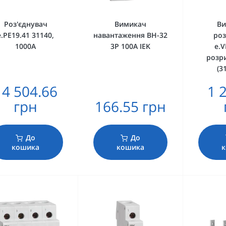
Роз'єднувач
Вимикач
Ви
e.PE19.41 31140,
навантаження ВН-32
роз
1000А
3Р 100А IEK
e.V
розр
(3
14 504.66
1 
грн
166.55 грн
До
До
кошика
кошика
к