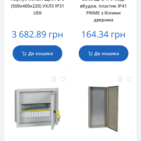
(500х400х220) УХЛ3 IP31
вбудов. пластик IP41
UEK
PRIME з білими
дверима
3 682.89 грн
164.34 грн
До кошика
До кошика