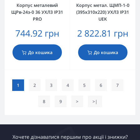
Корпус металевий
Корпус метал. ЩМП-1-0
ЩРв-24з-0 36 УХЛ3 IP31
(395х310х220) УХЛ3 IP31
PRO
UEK
744.92 грн
2 822.81 грн
До кошика
До кошика
1
2
3
4
5
6
7
8
9
>
>|
Хочете дізнаватися першим про акції і знижки?