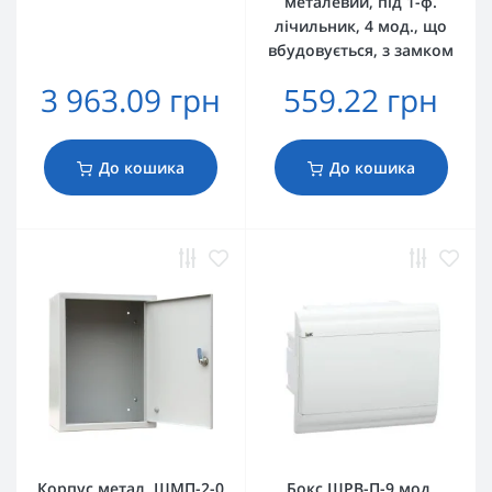
металевий, під 1-ф.
лічильник, 4 мод., що
вбудовується, з замком
3 963.09 грн
559.22 грн
До кошика
До кошика
Корпус метал. ЩМП-2-0
Бокс ЩРВ-П-9 мод.