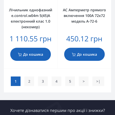
Лічильник однофазний
AС Амперметр прямого
e.control.w04m 5(45)А
включення 100А 72х72
електронний клас 1.0
модель A-72-6
(некомер)
1 110.55 грн
450.12 грн
До кошика
До кошика
1
2
3
4
5
>
>|
Хочете дізнаватися першим про акції і знижки?