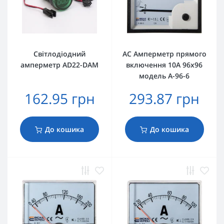
Світлодіодний
AС Амперметр прямого
амперметр AD22-DAM
включення 10А 96х96
модель A-96-6
162.95 грн
293.87 грн
До кошика
До кошика