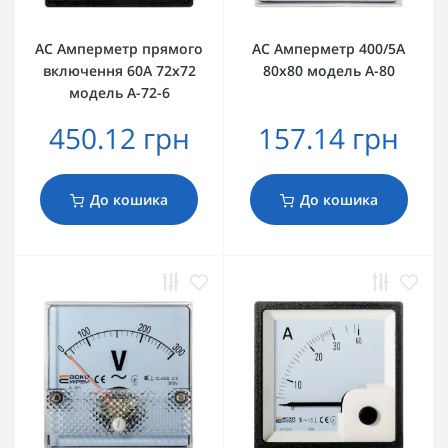
AС Амперметр прямого
AС Амперметр 400/5А
включення 60А 72х72
80х80 модель А-80
модель A-72-6
450.12 грн
157.14 грн
До кошика
До кошика