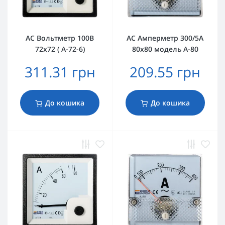
AС Вольтметр 100В
AС Амперметр 300/5А
72х72 ( A-72-6)
80х80 модель А-80
311.31 грн
209.55 грн
До кошика
До кошика