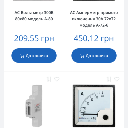
AС Вольтметр 300В
AС Амперметр прямого
80х80 модель А-80
включення 30А 72х72
модель A-72-6
209.55 грн
450.12 грн
До кошика
До кошика