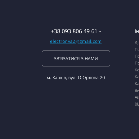
+38 093 806 49 61
І
electronva2@gmail.com
До
По
По
ЗВ'ЯЗАТИСЯ З НАМИ
П
К
Ка
м. Харків, вул. О.Орлова 20
Ка
В
Ак
Ві