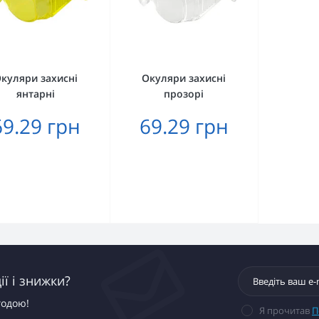
куляри захисні
Окуляри захисні
янтарні
прозорі
69.29 грн
69.29 грн
ї і знижки?
годою!
Я прочитав
П