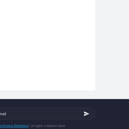
олітика безпеки
і згоден з вимогами