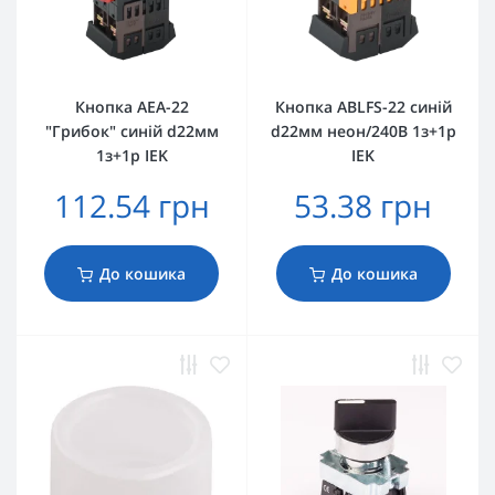
Кнопка AEА-22
Кнопка ABLFS-22 синій
"Грибок" синій d22мм
d22мм неон/240В 1з+1р
1з+1р IEK
IEK
112.54 грн
53.38 грн
До кошика
До кошика