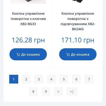
Кнопка управління
Кнопка управління
поворотна з ключем
поворотна з
XB2-BG33
підсвічуванням XB2-
BK2465
126.28 грн
171.10 грн
До кошика
До кошика
1
2
3
4
5
6
7
8
9
>
>|