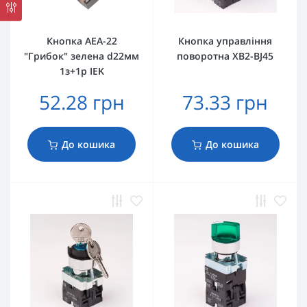
Кнопка AEА-22
Кнопка управління
"Грибок" зелена d22мм
поворотна XB2-BJ45
1з+1р IEK
52.28 грн
73.33 грн
До кошика
До кошика