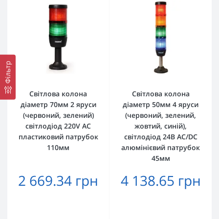
Фільтр
Світлова колона
Світлова колона
діаметр 70мм 2 яруси
діаметр 50мм 4 яруси
(червоний, зелений)
(червоний, зелений,
світлодіод 220V AC
жовтий, синій),
пластиковий патрубок
світлодіод 24В AC/DC
110мм
алюмінієвий патрубок
45мм
2 669.34 грн
4 138.65 грн