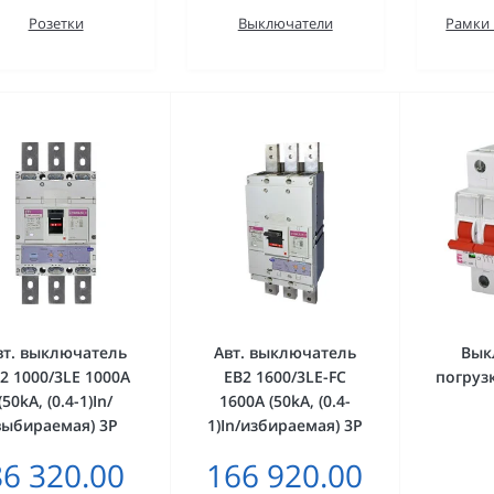
Розетки
Выключатели
Рамки 
вт. выключатель
Авт. выключатель
Вык
2 1000/3LE 1000A
EB2 1600/3LE-FC
погрузк
(50kA, (0.4-1)In/
1600A (50kA, (0.4-
выбираемая) 3P
1)In/избираемая) 3P
86 320.00
166 920.00