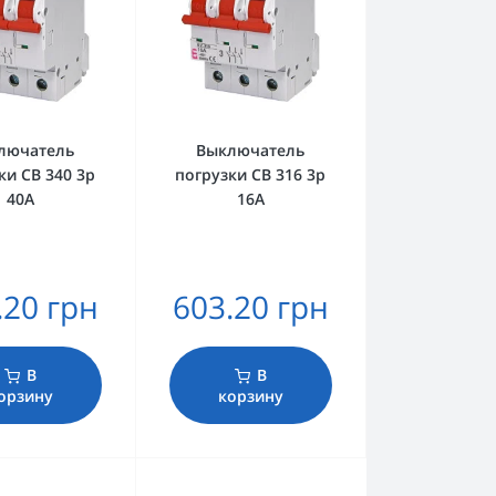
лючатель
Выключатель
ки СВ 340 3р
погрузки СВ 316 3р
40А
16А
.20 грн
603.20 грн
В
В
орзину
корзину