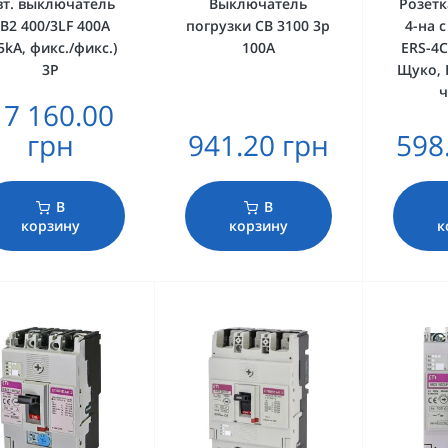
вт. выключатель
Выключатель
Розетк
B2 400/3LF 400A
погрузки СВ 3100 3р
4-на 
5kA, фикс./фикс.)
100А
ERS-4C
3P
Щуко, 
ч
17 160.00
грн
941.20 грн
598
В
В
корзину
корзину
к