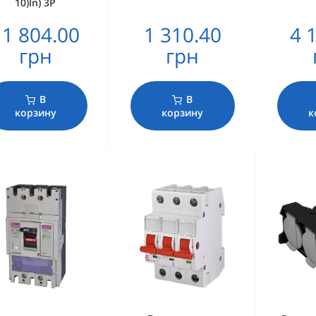
10)In) 3P
11 804.00
1 310.40
4 
грн
грн
В
В
корзину
корзину
к