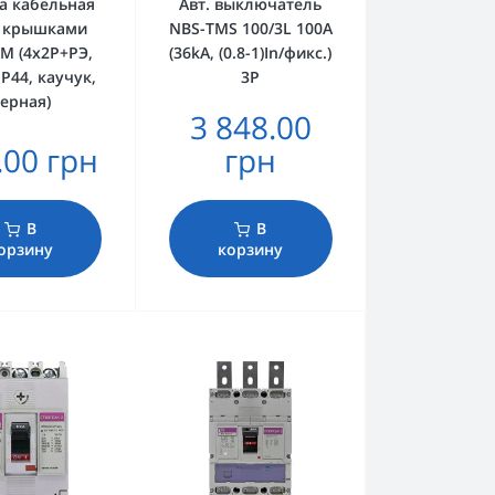
а кабельная
Авт. выключатель
с крышками
NBS-TMS 100/3L 100A
M (4х2Р+РЭ,
(36kA, (0.8-1)In/фикс.)
IP44, каучук,
3P
ерная)
3 848.00
.00 грн
грн
В
В
орзину
корзину