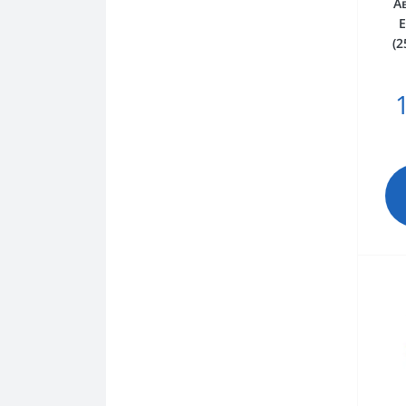
А
E
(2