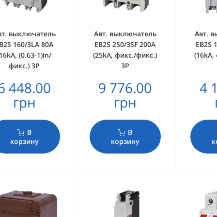
вт. выключатель
Авт. выключатель
Авт. 
B2S 160/3LA 80A
EB2S 250/3SF 200A
EB2S 
(16kA, (0.63-1)In/
(25kA, фикс./фикс.)
(16kA,
фикс.) 3P
3P
6 448.00
9 776.00
4 
грн
грн
В
В
корзину
корзину
к