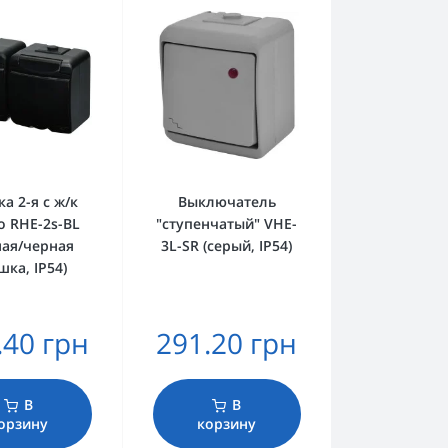
ка 2-я с ж/к
Выключатель
o RHE-2s-BL
"ступенчатый" VHE-
ная/черная
3L-SR (серый, IP54)
ка, IP54)
.40 грн
291.20 грн
В
В
орзину
корзину