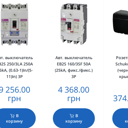
вт. выключатель
Авт. выключатель
Розет
B2S 250/3LA 250A
EB2S 160/3SF 50A
Schuk
6kA, (0.63-1)In/(5-
(25kA, фикс./фикс.)
(чер
11)In) 3P
3P
крыш
9 256.00
4 368.00
грн
грн
374
В
В
корзину
корзину
к