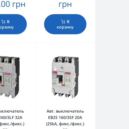
.00 грн
грн
В
В
орзину
корзину
выключатель
Авт. выключатель
160/3LF 32A
EB2S 160/3SF 20A
 фикс./фикс.)
(25kA, фикс./фикс.)