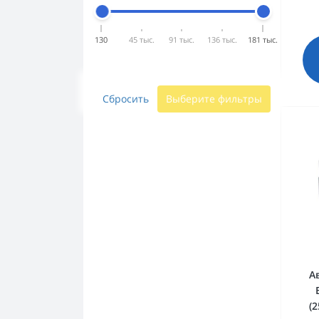
130
45 тыс.
91 тыс.
136 тыс.
181 тыс.
Сбросить
Выберите фильтры
А
(2