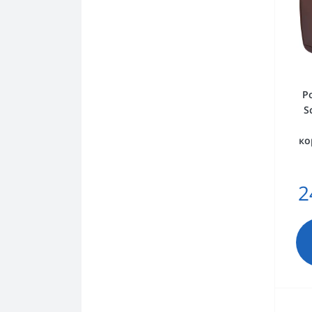
Ро
S
ко
2