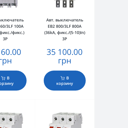
выключатель
Авт. выключатель
160/3LF 100A
EB2 800/3LF 800A
 фикс./фикс.)
(36kA, фикс./(5-10)In)
3P
3P
160.00
35 100.00
грн
грн
В
В
орзину
корзину