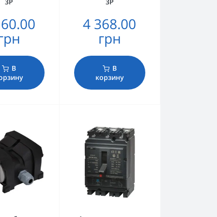
3P
3P
160.00
4 368.00
грн
грн
В
В
орзину
корзину