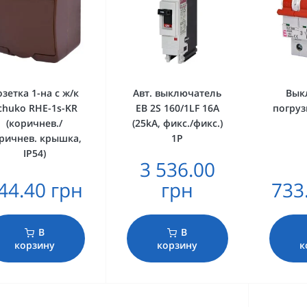
зетка 1-на с ж/к
Авт. выключатель
Вык
chuko RHE-1s-KR
EB 2S 160/1LF 16A
погруз
(коричнев./
(25kA, фикс./фикс.)
ричнев. крышка,
1P
IP54)
3 536.00
44.40 грн
грн
733
В
В
корзину
корзину
к