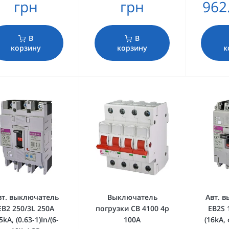
грн
грн
962
В
В
корзину
корзину
к
вт. выключатель
Выключатель
Авт. 
EB2 250/3L 250A
погрузки СВ 4100 4р
EB2S 
5kA, (0.63-1)In/(6-
100А
(16kA,