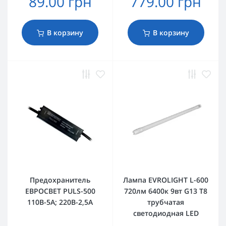
89.00 грн
779.00 грн
В корзину
В корзину
Предохранитель
Лампа EVROLIGHT L-600
ЕВРОСВЕТ PULS-500
720лм 6400к 9вт G13 T8
110В-5А; 220В-2,5А
трубчатая
светодиодная LED