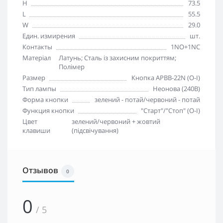
H
73.5
L
55.5
W
29.0
Един. измирения
шт.
Контакты
1NO+1NC
Матеріал
Латунь; Сталь із захисним покриттям;
Полімер
Размер
Кнопка APBB-22N (O-I)
Тип лампы
Неонова (240В)
Форма кнопки
зелений - потай/червоний - потай
Функция кнопки
"Старт"/"Стоп" (O-I)
Цвет
зелений/червоний + жовтий
клавиши
(підсвічування)
Отзывов
0
0
/ 5