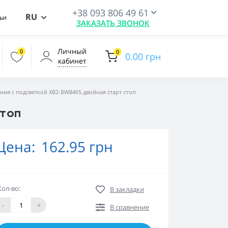
+38 093 806 49 61
RU
ьи
ЗАКАЗАТЬ ЗВОНОК
Личный
0
0
0.00 грн
кабинет
ния с подсветкой XB2-BW8465 двойная старт-стоп
стоп
Цена:
162.95 грн
Кол-во:
В закладки
-
+
В сравнение