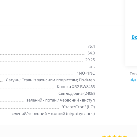
В
76.4
54.0
29.25
шт.
1NO+1NC
Тов
під
Латунь; Сталь із захисним покриттям; Полімер
Кнопка XB2-BW8465
Світлодіодна (240В)
зелений - потай / червоний - виступ
"Старт/Стоп" (I-O)
зелений/червоний + жовтий (підсвічування)