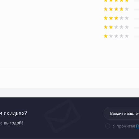
и скидках?
с выгодой!
Я прочитал
П