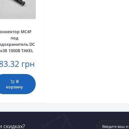
оннектор MC4F
под
едохранитель DC
х38 1000В TAKEL
83.32 грн
В
корзину
и скидках?