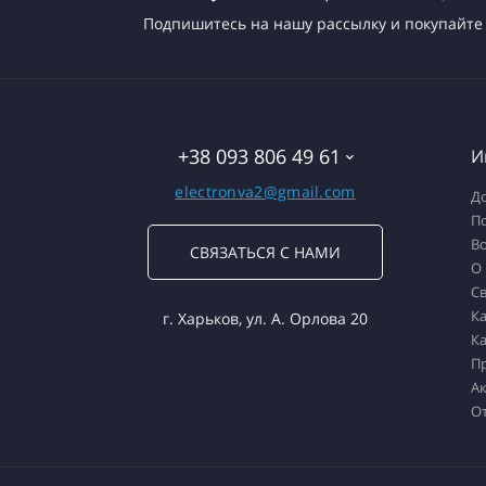
Подпишитесь на нашу рассылку и покупайте 
+38 093 806 49 61
И
electronva2@gmail.com
До
П
Во
СВЯЗАТЬСЯ С НАМИ
О
Св
Ка
г. Харьков, ул. А. Орлова 20
Ка
П
А
О