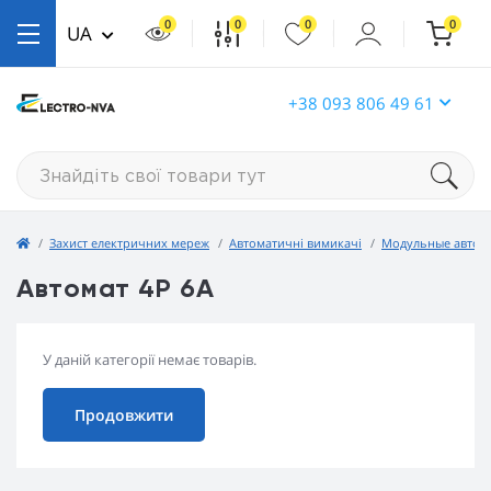
0
0
0
0
UA
+38 093 806 49 61
Захист електричних мереж
Автоматичні вимикачі
Модульные автома
Автомат 4P 6А
У даній категорії немає товарів.
Продовжити