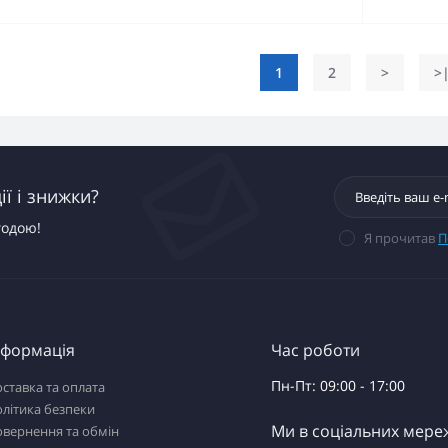
1
2
>
>
ї і знижки?
годою!
Я прочитав
П
нформація
Час роботи
Пн-Пт: 09:00 - 17:00
ставка та оплата
літика безпеки
Ми в соціальних мере
вернення та обмін