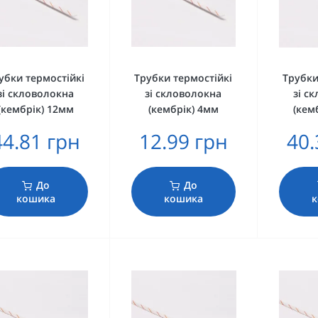
убки термостійкі
Трубки термостійкі
Трубки
зі скловолокна
зі скловолокна
зі с
(кембрік) 12мм
(кембрік) 4мм
(кем
44.81 грн
12.99 грн
40.
До
До
кошика
кошика