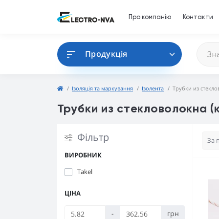
Про компанію
Контакти
Продукція
Ізоляція та маркування
Ізолента
Трубки из стекло
Трубки из стекловолокна (
Фільтр
ВИРОБНИК
Takel
ЦІНА
-
грн