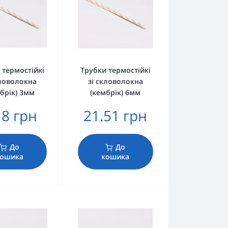
 термостійкі
Трубки термостійкі
кловолокна
зі скловолокна
брік) 3мм
(кембрік) 6мм
18 грн
21.51 грн
До
До
ошика
кошика