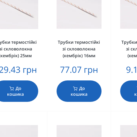
убки термостійкі
Трубки термостійкі
Трубки
зі скловолокна
зі скловолокна
зі с
(кембрік) 25мм
(кембрік) 16мм
(кем
29.43 грн
77.07 грн
9.
До
До
кошика
кошика
к