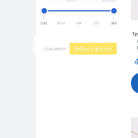
5,82
95,01
184
273
363
Тр
Скасувати
Виберіть фільтри