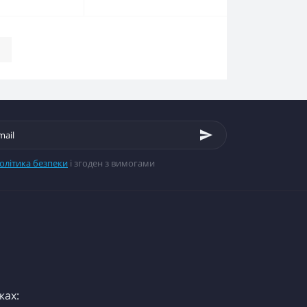
|
олітика безпеки
і згоден з вимогами
жах: