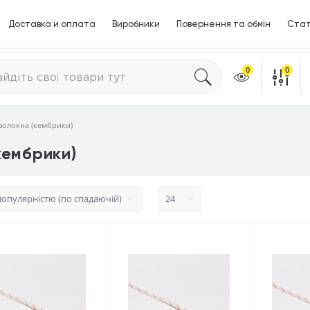
Доставка и оплата
Виробники
Повернення та обмін
Стат
0
0
волокна (кембрики)
кембрики)