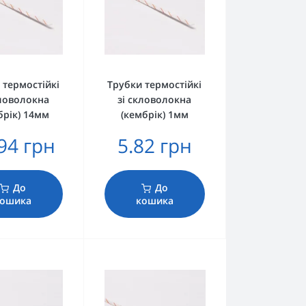
 термостійкі
Трубки термостійкі
кловолокна
зі скловолокна
брік) 14мм
(кембрік) 1мм
94 грн
5.82 грн
До
До
ошика
кошика