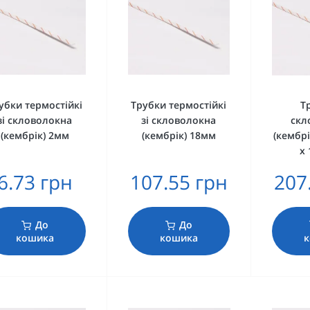
убки термостійкі
Трубки термостійкі
Т
зі скловолокна
зі скловолокна
скл
(кембрік) 2мм
(кембрік) 18мм
(кембрі
х 
6.73 грн
107.55 грн
207
До
До
кошика
кошика