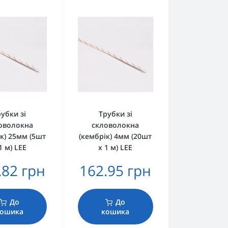
убки зі
Трубки зі
оволокна
скловолокна
к) 25мм (5шт
(кембрік) 4мм (20шт
1 м) LEE
х 1 м) LEE
.82 грн
162.95 грн
До
До
ошика
кошика