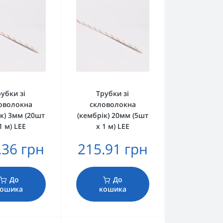
убки зі
Трубки зі
оволокна
скловолокна
к) 3мм (20шт
(кембрік) 20мм (5шт
1 м) LEE
х 1 м) LEE
.36 грн
215.91 грн
До
До
ошика
кошика