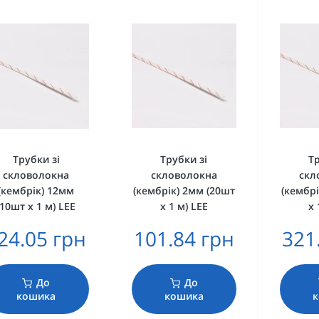
Трубки зі
Трубки зі
Тр
скловолокна
скловолокна
скл
(кембрік) 12мм
(кембрік) 2мм (20шт
(кембрі
(10шт х 1 м) LEE
х 1 м) LEE
х 
24.05 грн
101.84 грн
321
До
До
кошика
кошика
к