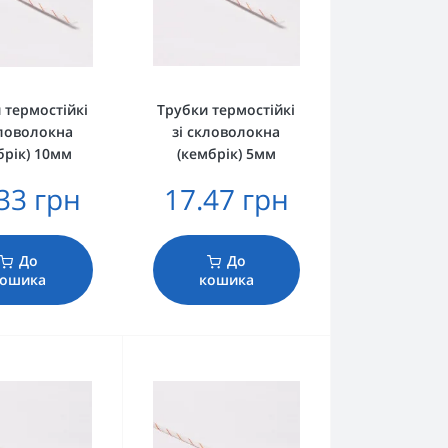
 термостійкі
Трубки термостійкі
кловолокна
зі скловолокна
брік) 10мм
(кембрік) 5мм
33 грн
17.47 грн
До
До
кошика
кошика