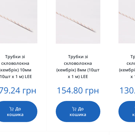
Трубки зі
Трубки зі
Тр
скловолокна
скловолокна
скл
(кембрік) 10мм
(кембрік) 8мм (10шт
(кембрі
(10шт х 1 м) LEE
х 1 м) LEE
х 
79.24 грн
154.80 грн
130
До
До
кошика
кошика
к