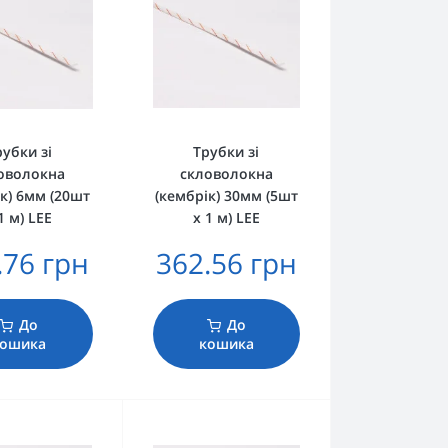
рубки зі
Трубки зі
оволокна
скловолокна
к) 6мм (20шт
(кембрік) 30мм (5шт
1 м) LEE
х 1 м) LEE
.76 грн
362.56 грн
До
До
кошика
кошика