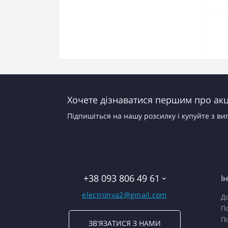
Хочете дізнаватися першим про акці
Підпишіться на нашу розсилку і купуйте з ви
+38 093 806 49 61
І
electronva2@gmail.com
До
По
По
ЗВ'ЯЗАТИСЯ З НАМИ