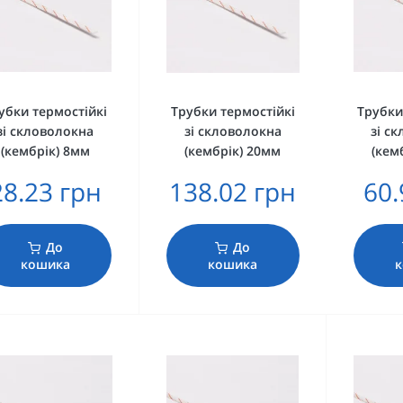
убки термостійкі
Трубки термостійкі
Трубки
зі скловолокна
зі скловолокна
зі с
(кембрік) 8мм
(кембрік) 20мм
(кем
28.23 грн
138.02 грн
60.
До
До
кошика
кошика
к