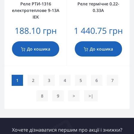
Реле РТИ-1316
Реле термічне 0.22-
електротеплове 9-13А
0.33А
IEK
188.10 грн
1 440.75 грн
До кошика
До кошика
1
2
3
4
5
6
7
8
9
>
>|
Хочете дізнаватися першим про акції і знижки?