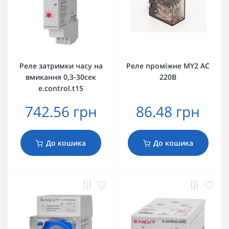
Реле затримки часу на
Реле проміжне МY2 AC
вмикання 0,3-30сек
220В
e.control.t15
742.56 грн
86.48 грн
До кошика
До кошика