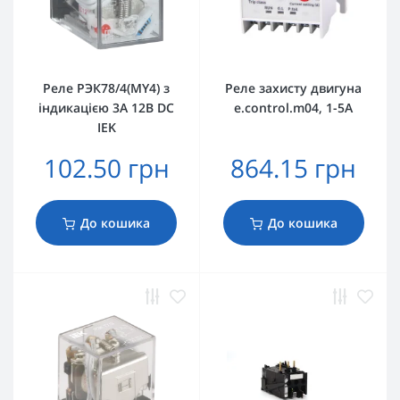
Реле РЭК78/4(MY4) з
Реле захисту двигуна
індикацією 3А 12В DC
e.control.m04, 1-5А
IEK
102.50 грн
864.15 грн
До кошика
До кошика