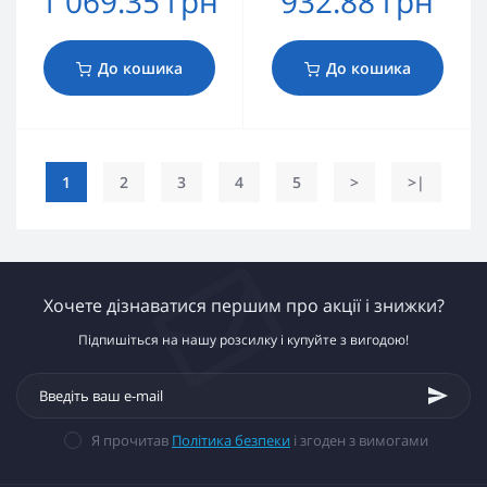
1 069.35 грн
932.88 грн
До кошика
До кошика
1
2
3
4
5
>
>|
Хочете дізнаватися першим про акції і знижки?
Підпишіться на нашу розсилку і купуйте з вигодою!
Я прочитав
Політика безпеки
і згоден з вимогами