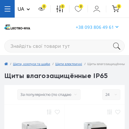
0
0
0
0
UA
+38 093 806 49 61
Щити, корпуси та шафи
Щити електричні
Щиты влагозащищённые I
Щиты влагозащищённые IP65