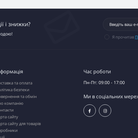
ї і знижки?
годою!
Я прочитав
П
нформація
Час роботи
Пн-Пт: 09:00 - 17:00
ставка та оплата
літика безпеки
Ми в соціальних мере
вернення та обмін
ро компанію
онтакти
рта сайту
рта сайту для товарів
иробники
ції