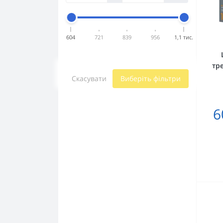
604
721
839
956
1,1 тис.
тр
Скасувати
Виберіть фільтри
6