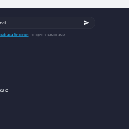
олітика безпеки
і згоден з вимогами
жах: