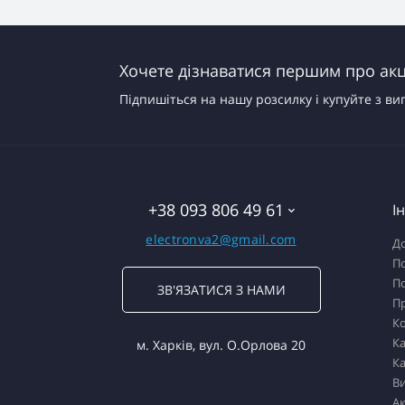
Хочете дізнаватися першим про акці
Підпишіться на нашу розсилку і купуйте з ви
+38 093 806 49 61
І
electronva2@gmail.com
До
По
По
ЗВ'ЯЗАТИСЯ З НАМИ
П
К
Ка
м. Харків, вул. О.Орлова 20
Ка
В
Ак