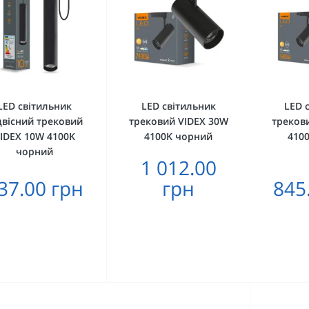
LED світильник
LED світильник
LED 
двісний трековий
трековий VIDEX 30W
треков
IDEX 10W 4100K
4100K чорний
410
чорний
1 012.00
37.00 грн
грн
845