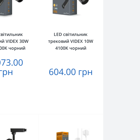
світильник
LED світильник
ий VIDEX 30W
трековий VIDEX 10W
100K чорний
4100K чорний
073.00
грн
604.00 грн