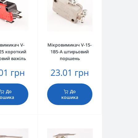
вимикач V-
Мікровимикач V-15-
25 короткий
1B5-A штирьовий
овий важіль
поршень
01 грн
23.01 грн
До
До
ошика
кошика