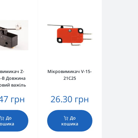
вимикач Z-
Мікровимикач V-15-
-B Довжина
21C25
овий важіль
47 грн
26.30 грн
До
До
ошика
кошика