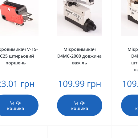
кровимикач V-15-
Мікровимикач
Мік
C25 штирьовий
D4MC-2000 довжина
D4
поршень
важіль
шт
п
23.01 грн
109.99 грн
109
До
До
кошика
кошика
к