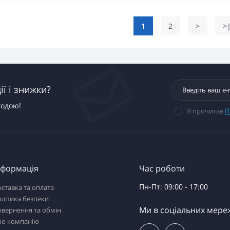
1
2
>
>
ї і знижки?
годою!
Я прочитав
П
нформація
Час роботи
Пн-Пт: 09:00 - 17:00
ставка та оплата
літика безпеки
Ми в соціальних мере
вернення та обмін
ро компанію