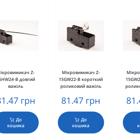
ікровимикач Z-
Мікровимикач Z-
Мікро
5HW24-B довгий
15GW22-B короткий
15GW2
важіль
роликовий важіль
ролик
81.47 грн
81.47 грн
81.
До
До
кошика
кошика
к