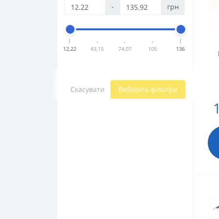
-
грн
12,22
43,15
74,07
105
136
Скасувати
Виберіть фільтри