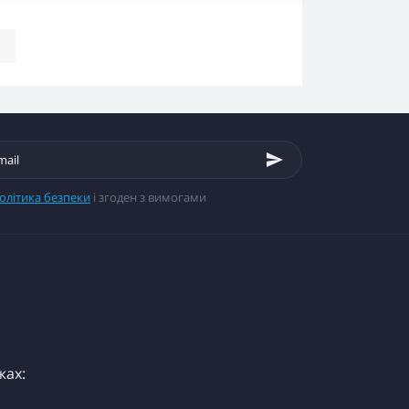
|
олітика безпеки
і згоден з вимогами
жах: