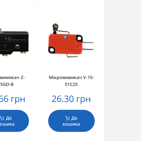
вимикач Z-
Мікровимикач V-15-
15GD-B
51C25
66 грн
26.30 грн
До
До
ошика
кошика