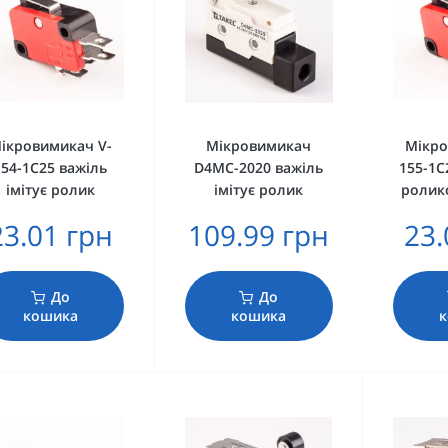
ікровимикач V-
Мікровимикач
Мікро
154-1C25 важіль
D4MC-2020 важіль
155-1C
імітує ролик
імітує ролик
ролик
23.01 грн
109.99 грн
23.
До
До
кошика
кошика
к