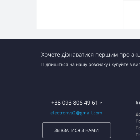
Хочете дізнаватися першим про акці
Підпишіться на нашу розсилку і купуйте з ви
+38 093 806 49 61
І
electronva2@gmail.com
До
По
По
ЗВ'ЯЗАТИСЯ З НАМИ
П