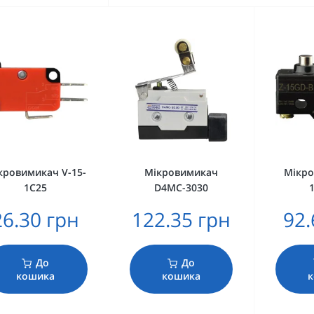
кровимикач V-15-
Мікровимикач
Мікро
1C25
D4MC-3030
26.30 грн
122.35 грн
92.
До
До
кошика
кошика
к