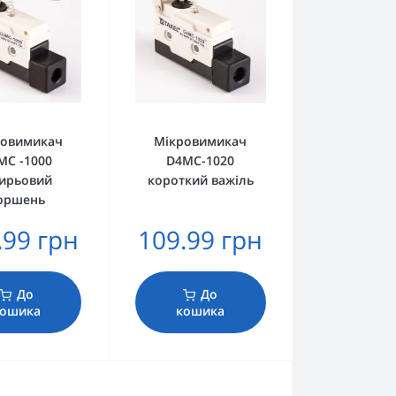
ровимикач
Мікровимикач
MC -1000
D4MC-1020
ирьовий
короткий важіль
оршень
.99 грн
109.99 грн
До
До
ошика
кошика