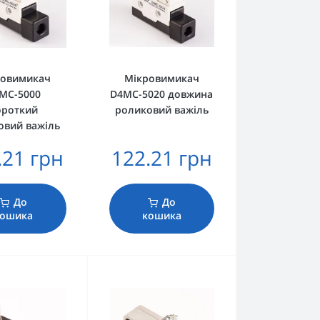
ровимикач
Мікровимикач
MC-5000
D4MC-5020 довжина
ороткий
роликовий важіль
овий важіль
.21 грн
122.21 грн
До
До
кошика
кошика