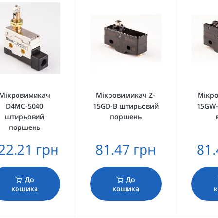
Мікровимикач
Мікровимикач Z-
Мікро
D4MC-5040
15GD-B штирьовий
15GW-
штирьовий
поршень
поршень
22.21 грн
81.47 грн
81.
До
До
кошика
кошика