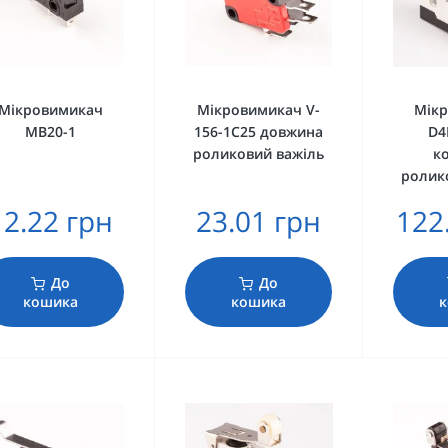
Мікровимикач
Мікровимикач V-
Мік
МВ20-1
156-1C25 довжина
D4
роликовий важіль
к
ролик
12.22 грн
23.01 грн
122
До
До
кошика
кошика