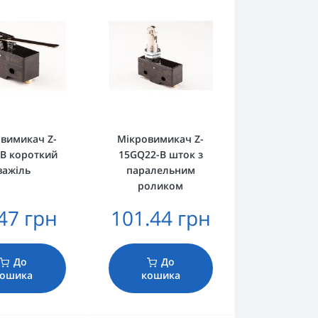
вимикач Z-
Мікровимикач Z-
B короткий
15GQ22-B шток з
важіль
паралельним
роликом
47 грн
101.44 грн
До
До
кошика
кошика