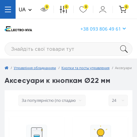
0
0
0
0
UA
+38 093 806 49 61
Управління обладнанням
Кнопки та посты управления
Аксесуари к
Аксесуари к кнопкам Ø22 мм