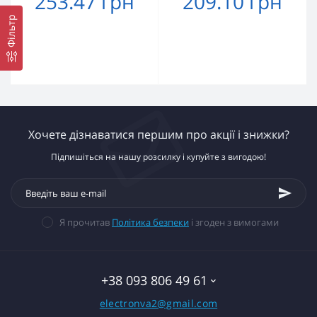
253.47 грн
209.10 грн
Фільтр
Хочете дізнаватися першим про акції і знижки?
Підпишіться на нашу розсилку і купуйте з вигодою!
Я прочитав
Політика безпеки
і згоден з вимогами
+38 093 806 49 61
electronva2@gmail.com