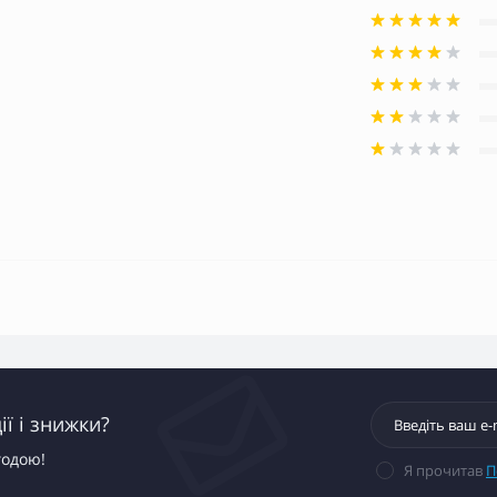
ї і знижки?
годою!
Я прочитав
П