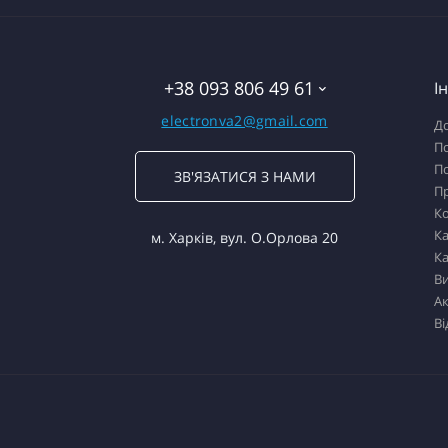
+38 093 806 49 61
І
electronva2@gmail.com
До
По
По
ЗВ'ЯЗАТИСЯ З НАМИ
П
К
Ка
м. Харків, вул. О.Орлова 20
Ка
В
Ак
Ві