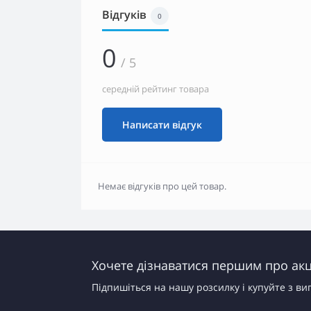
Відгуків
0
0
/ 5
середній рейтинг товара
Написати відгук
Немає відгуків про цей товар.
Хочете дізнаватися першим про акці
Підпишіться на нашу розсилку і купуйте з ви