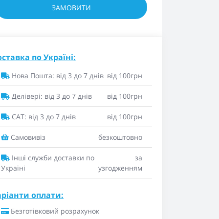
ЗАМОВИТИ
ставка по Україні:
Нова Пошта: від 3 до 7 днів
від 100грн
Делівері: від 3 до 7 днів
від 100грн
САТ: від 3 до 7 днів
від 100грн
Самовивіз
безкоштовно
Інші служби доставки по
за
Україні
узгодженням
аріанти оплати:
Безготівковий розрахунок