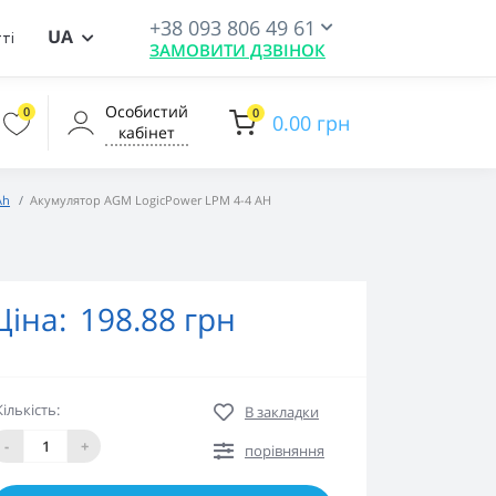
+38 093 806 49 61
UA
ті
ЗАМОВИТИ ДЗВІНОК
Особистий
0
0
0.00 грн
кабінет
Ah
Акумулятор AGM LogicPower LPM 4-4 AH
Ціна:
198.88 грн
Кількість:
В закладки
-
+
порівняння