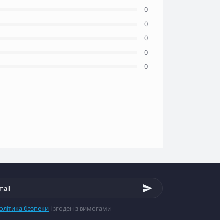
0
0
0
0
0
олітика безпеки
і згоден з вимогами