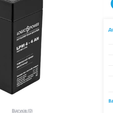
До
В
Відгуків (0)