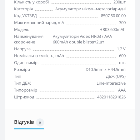
Кількість у коробі
200шт
Категорія
Акумулятори нікель-металогідридні
Код УКТЗЕД
8507 50 00 00
Максимальний заряд, mA
300
Модель
HR03 600mAh
Найменування
Акумулятори Videx HR03 / AAA
скорочене
600mAh double blister/2шт
Напруга
1.2 V
Номінальна ємність, mAh
600
Один. вимір.
шт.
Розміри
D10.5mm х H44.5mm
Тип
ДБЖ (UPS)
Тип ДБЖ
Line-Interactive
Типорозмір
ААА
Штрихкод
4820118291826
Відгуків
0