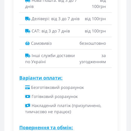
Нова Пошта: від 3 до 7
від
днів
100грн
Делівері: від 3 до 7 днів
від 100грн
САТ: від 3 до 7 днів
від 100грн
Самовивіз
безкоштовно
Інші служби доставки
за
по Україні
узгодженням
Варіанти оплати:
Безготівковий розрахунок
Готівковий розрахунок
Накладений платіж (призупинено,
тимчасово не працює)
Повернення та обмін: