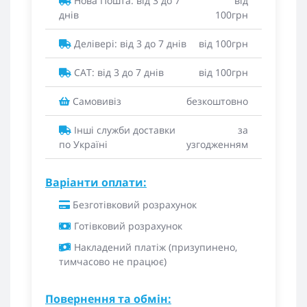
Нова Пошта: від 3 до 7
від
днів
100грн
Делівері: від 3 до 7 днів
від 100грн
САТ: від 3 до 7 днів
від 100грн
Самовивіз
безкоштовно
Інші служби доставки
за
по Україні
узгодженням
Варіанти оплати:
Безготівковий розрахунок
Готівковий розрахунок
Накладений платіж (призупинено,
тимчасово не працює)
Повернення та обмін: