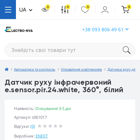
0
0
0
0
UA
+38 093 806 49 61
Автоматика та контроль
Управління освітленням
Датчики руху для 
Датчик руху інфрачервоний
e.sensor.pir.24.white, 360°, білий
Наявність:
Очікування 3-5 дні
Артикул: s061017
Відгуки:
(0)
Виробник:
ENEXT