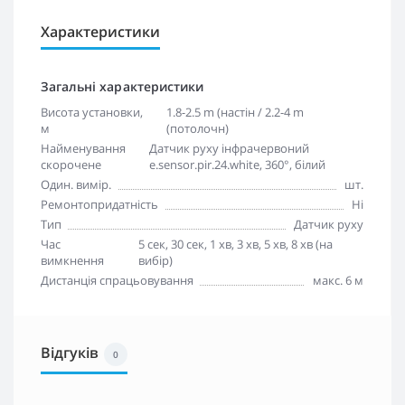
Характеристики
Загальні характеристики
Висота установки,
1.8-2.5 m (настін / 2.2-4 m
м
(потолочн)
Найменування
Датчик руху інфрачервоний
скорочене
e.sensor.pir.24.white, 360°, білий
Один. вимір.
шт.
Ремонтопридатність
Ні
Тип
Датчик руху
Час
5 сек, 30 сек, 1 хв, 3 хв, 5 хв, 8 хв (на
вимкнення
вибір)
Дистанція спрацьовування
макс. 6 м
Відгуків
0