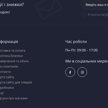
ї і знижки?
годою!
Я прочитав
П
нформація
Час роботи
Пн-Пт: 09:00 - 17:00
ставка та оплата
літика безпеки
Ми в соціальних мере
вернення та обмін
ро компанію
онтакти
рта сайту
рта сайту для товарів
иробники
ції
дгуки про магазин