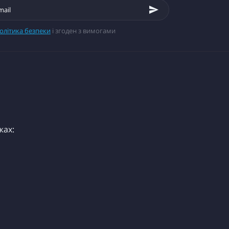
олітика безпеки
і згоден з вимогами
жах: