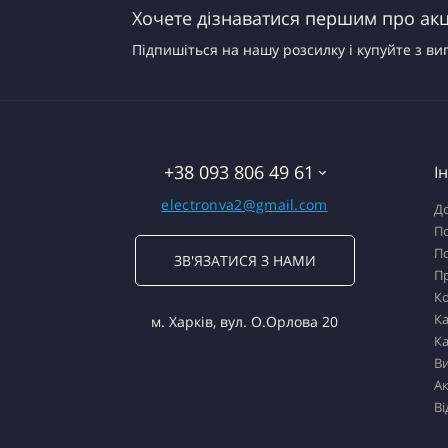
Хочете дізнаватися першим про акці
Підпишіться на нашу розсилку і купуйте з ви
+38 093 806 49 61
І
electronva2@gmail.com
До
По
По
ЗВ'ЯЗАТИСЯ З НАМИ
П
К
Ка
м. Харків, вул. О.Орлова 20
Ка
В
Ак
Ві