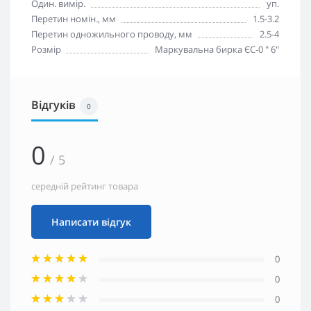
Один. вимір.
уп.
Перетин номін., мм
1.5-3.2
Перетин одножильного проводу, мм
2.5-4
Розмір
Маркувальна бирка ЄС-0 " 6"
Відгуків
0
0
/ 5
середній рейтинг товара
Написати відгук
0
0
0