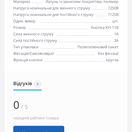
Матеріал
Латунь із захисним покриттям; полімер
Напруга номінальне для змінного струму
?250В
Напруга номінальне для постійного струму
?125В
Один. вимір.
шт.
Розмір
Кнопка KH-11B
Сила змінного струму
1А
Сила постійного струму
3А
Тип упаковки
Поліетиленовий пакет
Фіксація/Самовозврат
без фіксації
Функція кнопки
кругла
Відгуків
0
0
/ 5
середній рейтинг товара