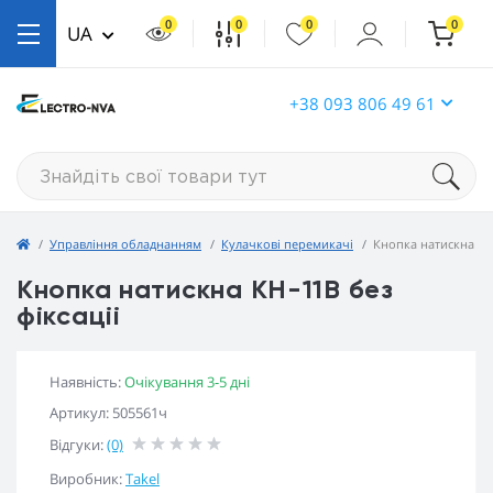
0
0
0
0
UA
+38 093 806 49 61
Управління обладнанням
Кулачкові перемикачі
Кнопка натискна KH-
Кнопка натискна KH-11B без
фіксаціі
Наявність:
Очікування 3-5 дні
Артикул: 505561ч
Відгуки:
(0)
Виробник:
Takel