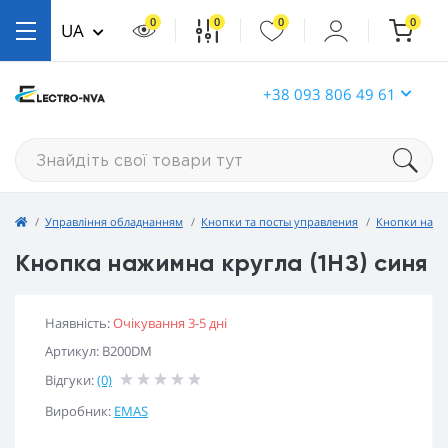
0
0
0
0
UA
+38 093 806 49 61
Управління обладнанням
Кнопки та посты управления
Кнопки нати
Кнопка нажимна кругла (1НЗ) синя
Наявність:
Очікування 3-5 дні
Артикул: B200DM
Відгуки:
(0)
Виробник:
EMAS